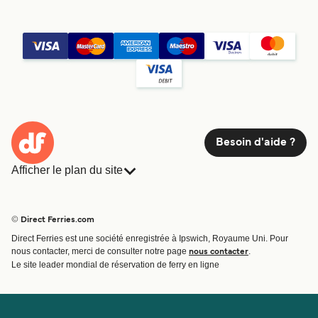
Besoin d'aide ?
Afficher le plan du site
Ferries
Réservations
Pays
Hébergement
© Direct Ferries.com
Compagnies de ferry
Direct Ferries est une société enregistrée à Ipswich, Royaume Uni. Pour
Traversées et ports
nous contacter, merci de consulter notre page
.
nous contacter
Billet de bateau
Le site leader mondial de réservation de ferry en ligne
Compte
Aide et assistance
Gérer ma réservation
Contactez nous