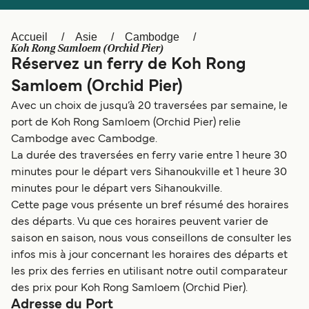
Canada
België (NL)
Ελλάδα
Polska
Accueil
Asie
Cambodge
Koh Rong Samloem (Orchid Pier)
Deutschland
Schweiz (DE)
Réservez un ferry de Koh Rong
Samloem (Orchid Pier)
Norge
Україна
Avec un choix de jusqu’à 20 traversées par semaine, le
Indonesia
المغرب
port de Koh Rong Samloem (Orchid Pier) relie
Cambodge avec Cambodge.
La durée des traversées en ferry varie entre 1 heure 30
minutes pour le départ vers Sihanoukville et 1 heure 30
minutes pour le départ vers Sihanoukville.
Cette page vous présente un bref résumé des horaires
des départs. Vu que ces horaires peuvent varier de
saison en saison, nous vous conseillons de consulter les
infos mis à jour concernant les horaires des départs et
les prix des ferries en utilisant notre outil comparateur
des prix pour Koh Rong Samloem (Orchid Pier).
Adresse du Port