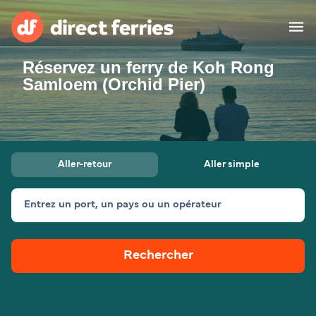
Réservez un ferry de Koh Rong
Compagnies de ferry
Samloem (Orchid Pier)
Pays
Billet de bateau
Aller-retour
Aller simple
Traversées et ports
Hébergement
Ferries
Entrez un port, un pays ou un opérateur
Canada (FR)
Rechercher
Mon Compte
Suisse (FR)
France
Service Client
Belgique (FR)
Maroc (FR)