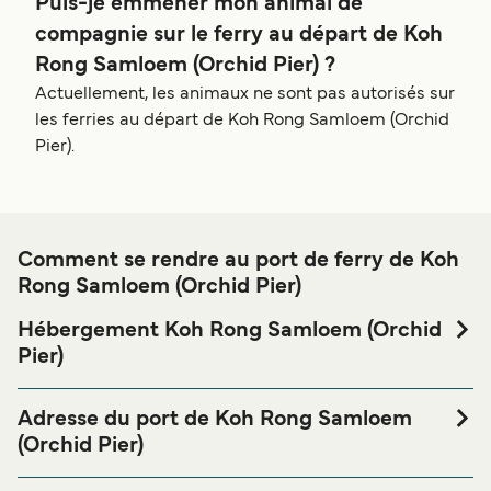
Puis-je emmener mon animal de
compagnie sur le ferry au départ de Koh
Rong Samloem (Orchid Pier) ?
Actuellement, les animaux ne sont pas autorisés sur
les ferries au départ de Koh Rong Samloem (Orchid
Pier).
Comment se rendre au port de ferry de Koh
Rong Samloem (Orchid Pier)
Hébergement Koh Rong Samloem (Orchid
Pier)
Si vous souhaitez passer la nuit au port de ferry de Koh
Rong Samloem (Orchid Pier) ou à proximité, avant ou
Adresse du port de Koh Rong Samloem
après votre voyage ou si vous êtes à la recherche de
(Orchid Pier)
logements pour votre séjour, merci de bien vouloir visiter
Chhak Saracen, Cambodia
notre page
Hébergement Koh Rong Samloem (Orchid