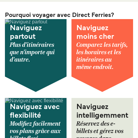
Pourquoi voyager avec Direct Ferries?
Naviguez
Naviguez
partout
moins cher
Plus d'itinéraires
Comparez les tarifs,
que n'importe qui
les horaires et les
d'autre.
itinéraires au
même endroit.
Naviguez avec
Naviguez
flexibilité
intelligemment
Modifiez facilement
Réservez des e-
vos plans grâce aux
billets et gérez vos