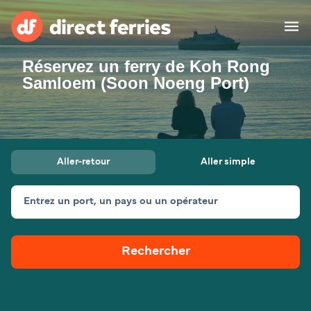
Réservez un ferry de Koh Rong
Compagnies de ferry
Samloem (Soon Noeng Port)
Pays
Billet de bateau
Aller-retour
Aller simple
Traversées et ports
Hébergement
Ferries
Entrez un port, un pays ou un opérateur
Canada (FR)
Rechercher
Mon Compte
Suisse (FR)
France
Service Client
Belgique (FR)
Maroc (FR)