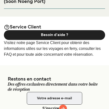
(Soon Noeng Port)
logements pour votre séjour, merci de bien vouloir visiter
Chhak Saracen, Kâmpóng Saôm, Cambodia
notre page
Hébergement Koh Rong Samloem (Soon
afin de bénéficier des meilleurs prix de notre
Noeng Port)
large sélection de logements en ligne !
Service Client
Besoin d'aide ?
Visitez notre page Service Client pour obtenir des
informations utiles sur les voyages en ferry, consulter les
FAQ et pour toute aide concernant votre réservation.
Restons en contact
Des offres exclusives directement dans votre boîte
de réception
S'inscrire