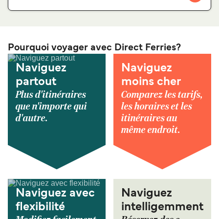
Pourquoi voyager avec Direct Ferries?
Naviguez
Naviguez
partout
moins cher
Plus d'itinéraires
Comparez les tarifs,
que n'importe qui
les horaires et les
d'autre.
itinéraires au
même endroit.
Naviguez avec
Naviguez
flexibilité
intelligemment