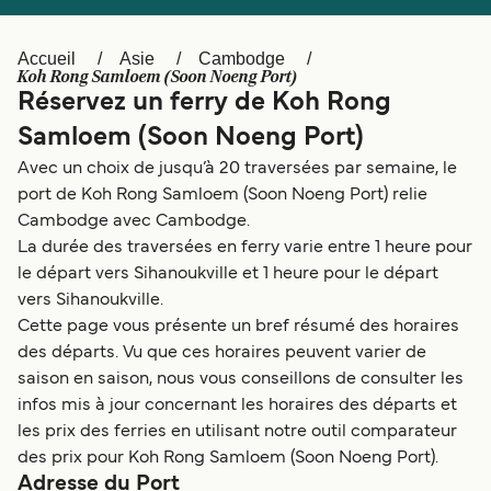
Canada
België (NL)
Ελλάδα
Polska
Accueil
Asie
Cambodge
Koh Rong Samloem (Soon Noeng Port)
Deutschland
Schweiz (DE)
Réservez un ferry de Koh Rong
Samloem (Soon Noeng Port)
Norge
Україна
Avec un choix de jusqu’à 20 traversées par semaine, le
Indonesia
المغرب
port de Koh Rong Samloem (Soon Noeng Port) relie
Cambodge avec Cambodge.
La durée des traversées en ferry varie entre 1 heure pour
le départ vers Sihanoukville et 1 heure pour le départ
vers Sihanoukville.
Cette page vous présente un bref résumé des horaires
des départs. Vu que ces horaires peuvent varier de
saison en saison, nous vous conseillons de consulter les
infos mis à jour concernant les horaires des départs et
les prix des ferries en utilisant notre outil comparateur
des prix pour Koh Rong Samloem (Soon Noeng Port).
Adresse du Port