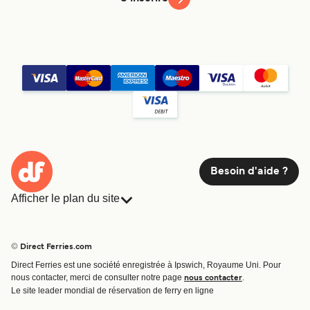
Besoin d'aide ?
Afficher le plan du site
Ferries
Réservations
Pays
Hébergement
© Direct Ferries.com
Compagnies de ferry
Direct Ferries est une société enregistrée à Ipswich, Royaume Uni. Pour
Traversées et ports
nous contacter, merci de consulter notre page
.
nous contacter
Billet de bateau
Le site leader mondial de réservation de ferry en ligne