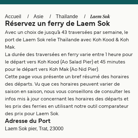
Canada
België (NL)
Ελλάδα
Polska
Laem Sok
Accueil
Asie
Thaïlande
Réservez un ferry de Laem Sok
Deutschland
Schweiz (DE)
Avec un choix de jusqu’à 43 traversées par semaine, le
Norge
Україна
port de Laem Sok relie Thaïlande avec Koh Kood & Koh
Mak.
Indonesia
المغرب
La durée des traversées en ferry varie entre 1 heure pour
le départ vers Koh Kood (Ao Salad Pier) et 45 minutes
pour le départ vers Koh Mak (Ao Nid Pier).
Cette page vous présente un bref résumé des horaires
des départs. Vu que ces horaires peuvent varier de
saison en saison, nous vous conseillons de consulter les
infos mis à jour concernant les horaires des départs et
les prix des ferries en utilisant notre outil comparateur
des prix pour Laem Sok.
Adresse du Port
Laem Sok pier, Trat, 23000