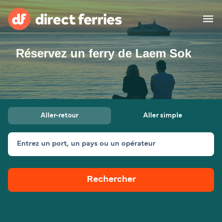
Réservez un ferry de Laem Sok
Compagnies de ferry
Pays
Billet de bateau
Aller-retour
Aller simple
Traversées et ports
Hébergement
Ferries
Entrez un port, un pays ou un opérateur
Canada (FR)
Rechercher
Mon Compte
Suisse (FR)
France
Service Client
Belgique (FR)
Maroc (FR)