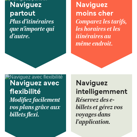
Naviguez
Naviguez
partout
moins cher
Plus d'itinéraires
Comparez les tarifs,
que n'importe qui
les horaires et les
d'autre.
itinéraires au
même endroit.
Naviguez avec
Naviguez
flexibilité
intelligemment
Modifiez facilement
Réservez des e-
vos plans grâce aux
billets et gérez vos
billets flexi.
voyages dans
l'application.