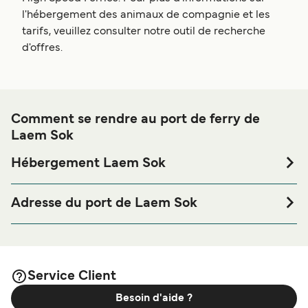
l'hébergement des animaux de compagnie et les
tarifs, veuillez consulter notre outil de recherche
d'offres.
Comment se rendre au port de ferry de
Laem Sok
Hébergement Laem Sok
Si vous souhaitez passer la nuit au port de ferry de Laem
Sok ou à proximité, avant ou après votre voyage ou si vous
Adresse du port de Laem Sok
êtes à la recherche de logements pour votre séjour, merci
Laem Sok pier, Trat, 23000
de bien vouloir visiter notre page
Hébergement Laem Sok
afin de bénéficier des meilleurs prix de notre large
sélection de logements en ligne !
Service Client
Besoin d'aide ?