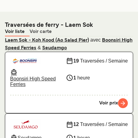
Traversées de ferry - Laem Sok
Voir liste
Voir carte
avec
Laem Sok - Koh Kood (Ao Salad Pier)
Boonsiri High
&
Speed Ferries
Seudamgo
19
Traversées / Semaine
1
heure
Boonsiri High Speed
Ferries
Voir prix
12
Traversées / Semaine
Seudamgo
1
heure