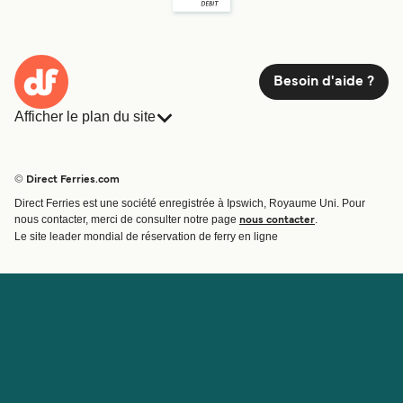
Besoin d'aide ?
Afficher le plan du site
Ferries
Réservations
Pays
Hébergement
© Direct Ferries.com
Compagnies de ferry
Direct Ferries est une société enregistrée à Ipswich, Royaume Uni. Pour
Traversées et ports
nous contacter, merci de consulter notre page
.
nous contacter
Billet de bateau
Le site leader mondial de réservation de ferry en ligne
Compte
Aide et assistance
Gérer ma réservation
Contactez nous
Confirmation de la réservation
Service Client
Aide
À propos de Direct
Travaillez avec nous