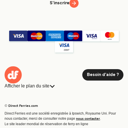
S'inscrire
Besoin d'aide ?
Afficher le plan du site
Ferries
Réservations
Pays
Hébergement
© Direct Ferries.com
Compagnies de ferry
Direct Ferries est une société enregistrée à Ipswich, Royaume Uni. Pour
Traversées et ports
nous contacter, merci de consulter notre page
.
nous contacter
Billet de bateau
Le site leader mondial de réservation de ferry en ligne