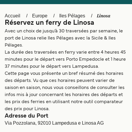
Canada
België (NL)
Ελλάδα
Polska
Linosa
Accueil
Europe
Iles Pélages
Réservez un ferry de Linosa
Deutschland
Schweiz (DE)
Avec un choix de jusqu’à 30 traversées par semaine, le
Norge
Україна
port de Linosa relie Iles Pélages avec la Sicile & Iles
Pélages.
Indonesia
المغرب
La durée des traversées en ferry varie entre 4 heures 45
minutes pour le départ vers Porto Empedocle et 1 heure
37 minutes pour le départ vers Lampedusa.
Cette page vous présente un bref résumé des horaires
des départs. Vu que ces horaires peuvent varier de
saison en saison, nous vous conseillons de consulter les
infos mis à jour concernant les horaires des départs et
les prix des ferries en utilisant notre outil comparateur
des prix pour Linosa.
Adresse du Port
Via Pozzolana, 92010 Lampedusa e Linosa AG