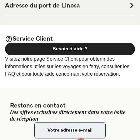
ou à proximité, avant ou après votre voyage ou si vous
Adresse du port de Linosa
êtes à la recherche de logements pour votre séjour, merci
Via Pozzolana, 92010 Lampedusa e Linosa AG
de bien vouloir visiter notre page
Hébergement Linosa
afin de bénéficier des meilleurs prix de notre large
sélection de logements en ligne !
Service Client
Besoin d'aide ?
Visitez notre page Service Client pour obtenir des
informations utiles sur les voyages en ferry, consulter les
FAQ et pour toute aide concernant votre réservation.
Restons en contact
Des offres exclusives directement dans votre boîte
de réception