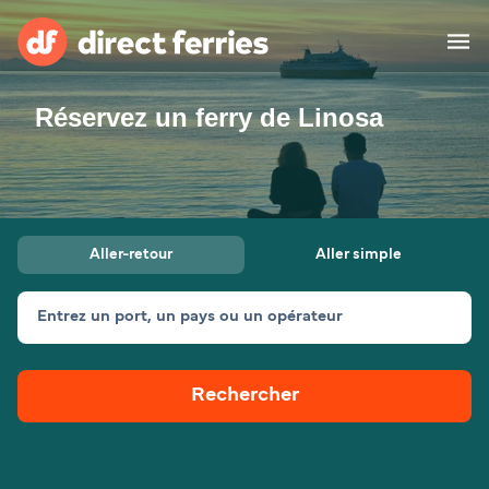
Réservez un ferry de Linosa
Compagnies de ferry
Pays
Billet de bateau
Aller-retour
Aller simple
Traversées et ports
Hébergement
Ferries
Entrez un port, un pays ou un opérateur
Canada (FR)
Rechercher
Mon Compte
Suisse (FR)
France
Service Client
Belgique (FR)
Maroc (FR)