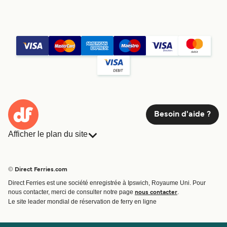
Besoin d'aide ?
Afficher le plan du site
Ferries
Réservations
Pays
Hébergement
© Direct Ferries.com
Compagnies de ferry
Direct Ferries est une société enregistrée à Ipswich, Royaume Uni. Pour
Traversées et ports
nous contacter, merci de consulter notre page
.
nous contacter
Billet de bateau
Le site leader mondial de réservation de ferry en ligne