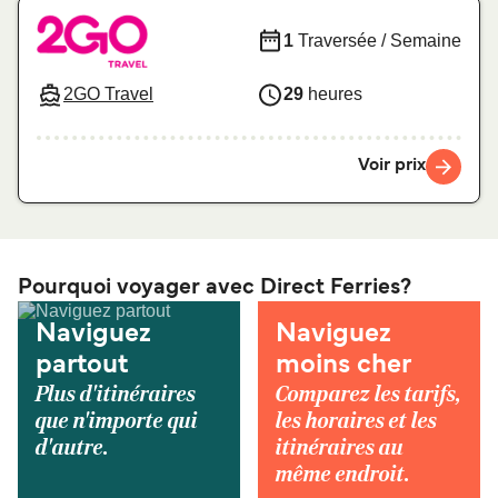
1
Traversée / Semaine
2GO Travel
29
heures
Voir prix
Pourquoi voyager avec Direct Ferries?
Naviguez
Naviguez
partout
moins cher
Plus d'itinéraires
Comparez les tarifs,
que n'importe qui
les horaires et les
d'autre.
itinéraires au
même endroit.