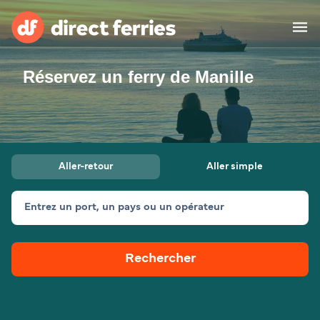
Réservez un ferry de Manille
Compagnies de ferry
Pays
Billet de bateau
Aller-retour
Aller simple
Traversées et ports
Hébergement
Ferries
Entrez un port, un pays ou un opérateur
Canada (FR)
Rechercher
Mon Compte
Suisse (FR)
France
Service Client
Belgique (FR)
Maroc (FR)