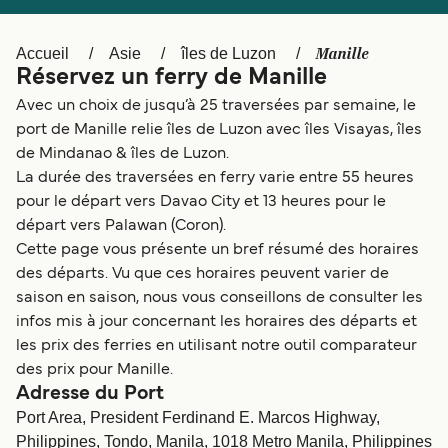
Canada
België (NL)
Ελλάδα
Polska
Manille
Accueil
Asie
îles de Luzon
Réservez un ferry de Manille
Deutschland
Schweiz (DE)
Avec un choix de jusqu’à 25 traversées par semaine, le
Norge
Україна
port de Manille relie îles de Luzon avec îles Visayas, îles
de Mindanao & îles de Luzon.
Indonesia
المغرب
La durée des traversées en ferry varie entre 55 heures
pour le départ vers Davao City et 13 heures pour le
départ vers Palawan (Coron).
Cette page vous présente un bref résumé des horaires
des départs. Vu que ces horaires peuvent varier de
saison en saison, nous vous conseillons de consulter les
infos mis à jour concernant les horaires des départs et
les prix des ferries en utilisant notre outil comparateur
des prix pour Manille.
Adresse du Port
Port Area, President Ferdinand E. Marcos Highway,
Philippines, Tondo, Manila, 1018 Metro Manila, Philippines