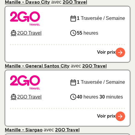
avec
Manille - Davao City
2GO Travel
1
Traversée / Semaine
2GO Travel
55
heures
Voir prix
avec
Manille - General Santos City
2GO Travel
1
Traversée / Semaine
2GO Travel
40
heures
30
minutes
Voir prix
avec
Manille - Siargao
2GO Travel