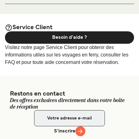
Port Area, President Ferdinand E. Marcos Highway,
de bien vouloir visiter notre page
Hébergement Manille
Philippines, Tondo, Manila, 1018 Metro Manila, Philippines
afin de bénéficier des meilleurs prix de notre large
sélection de logements en ligne !
Service Client
Besoin d'aide ?
Visitez notre page Service Client pour obtenir des
informations utiles sur les voyages en ferry, consulter les
FAQ et pour toute aide concernant votre réservation.
Restons en contact
Des offres exclusives directement dans votre boîte
de réception
S'inscrire