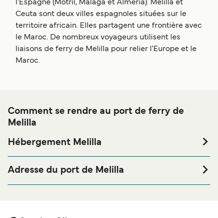
l'Espagne (Motril, Malaga et Almeria). Melilla et
Ceuta sont deux villes espagnoles situées sur le
territoire africain. Elles partagent une frontière avec
le Maroc. De nombreux voyageurs utilisent les
liaisons de ferry de Melilla pour relier l'Europe et le
Maroc.
Comment se rendre au port de ferry de
Melilla
Hébergement Melilla
Si vous souhaitez passer la nuit au port de ferry de Melilla
ou à proximité, avant ou après votre voyage ou si vous
Adresse du port de Melilla
êtes à la recherche de logements pour votre séjour, merci
Terminal de Ferry, Beni Ensar, 52001 Melilla
de bien vouloir visiter notre page
Hébergement Melilla
afin de bénéficier des meilleurs prix de notre large
sélection de logements en ligne !