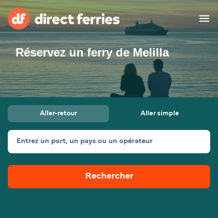
Réservez un ferry de Melilla
Compagnies de ferry
Pays
Billet de bateau
Aller-retour
Aller simple
Traversées et ports
Hébergement
Ferries
Entrez un port, un pays ou un opérateur
Canada (FR)
Rechercher
Mon Compte
Suisse (FR)
France
Service Client
Belgique (FR)
Maroc (FR)