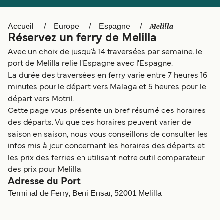
Canada
België (NL)
Ελλάδα
Polska
Melilla
Accueil
Europe
Espagne
Réservez un ferry de Melilla
Deutschland
Schweiz (DE)
Avec un choix de jusqu’à 14 traversées par semaine, le
Norge
Україна
port de Melilla relie l'Espagne avec l'Espagne.
La durée des traversées en ferry varie entre 7 heures 16
Indonesia
المغرب
minutes pour le départ vers Malaga et 5 heures pour le
départ vers Motril.
Cette page vous présente un bref résumé des horaires
des départs. Vu que ces horaires peuvent varier de
saison en saison, nous vous conseillons de consulter les
infos mis à jour concernant les horaires des départs et
les prix des ferries en utilisant notre outil comparateur
des prix pour Melilla.
Adresse du Port
Terminal de Ferry, Beni Ensar, 52001 Melilla