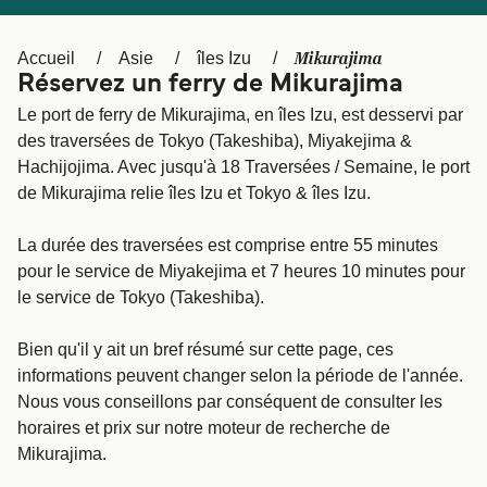
Canada
België (NL)
Ελλάδα
Polska
Mikurajima
Accueil
Asie
îles Izu
Réservez un ferry de Mikurajima
Deutschland
Schweiz (DE)
Le port de ferry de Mikurajima, en îles Izu, est desservi par
Norge
Україна
des traversées de Tokyo (Takeshiba), Miyakejima &
Hachijojima. Avec jusqu'à 18 Traversées / Semaine, le port
Indonesia
المغرب
de Mikurajima relie îles Izu et Tokyo & îles Izu.
La durée des traversées est comprise entre 55 minutes
pour le service de Miyakejima et 7 heures 10 minutes pour
le service de Tokyo (Takeshiba).
Bien qu'il y ait un bref résumé sur cette page, ces
informations peuvent changer selon la période de l'année.
Nous vous conseillons par conséquent de consulter les
horaires et prix sur notre moteur de recherche de
Mikurajima.