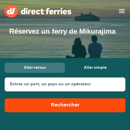
Réservez un ferry de Mikurajima
Compagnies de ferry
Pays
Billet de bateau
Aller-retour
Aller simple
Traversées et ports
Hébergement
Ferries
Entrez un port, un pays ou un opérateur
Canada (FR)
Rechercher
Mon Compte
Suisse (FR)
France
Service Client
Belgique (FR)
Maroc (FR)