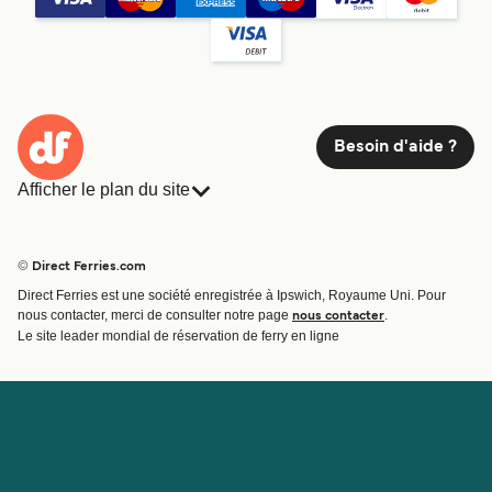
Besoin d'aide ?
Afficher le plan du site
Ferries
Réservations
Pays
Hébergement
© Direct Ferries.com
Compagnies de ferry
Direct Ferries est une société enregistrée à Ipswich, Royaume Uni. Pour
Traversées et ports
nous contacter, merci de consulter notre page
.
nous contacter
Billet de bateau
Le site leader mondial de réservation de ferry en ligne
Compte
Aide et assistance
Gérer ma réservation
Contactez nous
Confirmation de la réservation
Service Client
Aide