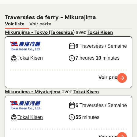
Traversées de ferry - Mikurajima
Voir liste
Voir carte
avec
Mikurajima - Tokyo (Takeshiba)
Tokai Kisen
6
Traversées / Semaine
Tokai Kisen
7
heures
10
minutes
Voir prix
avec
Mikurajima - Miyakejima
Tokai Kisen
6
Traversées / Semaine
Tokai Kisen
55
minutes
Voir prix