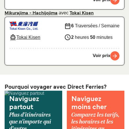
avec
Mikurajima - Hachijojima
Tokai Kisen
6
Traversées / Semaine
Tokai Kisen
2
heures
50
minutes
Voir prix
Pourquoi voyager avec Direct Ferries?
Naviguez
Naviguez
partout
moins cher
Plus d'itinéraires
Comparez les tarifs,
que n'importe qui
les horaires et les
d'autre.
itinéraires au