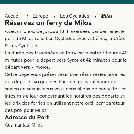
Canada
België (NL)
Ελλάδα
Polska
Milos
Accueil
Europe
Les Cyclades
Réservez un ferry de Milos
Deutschland
Schweiz (DE)
Avec un choix de jusqu’à 181 traversées par semaine, le
Norge
Україна
port de Milos relie Les Cyclades avec Athènes, la Crète
& Les Cyclades.
Indonesia
المغرب
La durée des traversées en ferry varie entre 7 heures 40
minutes pour le départ vers Syros et 42 minutes pour le
départ vers Kimolos.
Cette page vous présente un bref résumé des horaires
des départs. Vu que ces horaires peuvent varier de
saison en saison, nous vous conseillons de consulter les
infos mis à jour concernant les horaires des départs et
les prix des ferries en utilisant notre outil comparateur
des prix pour Milos.
Adresse du Port
Adamantas, Milos