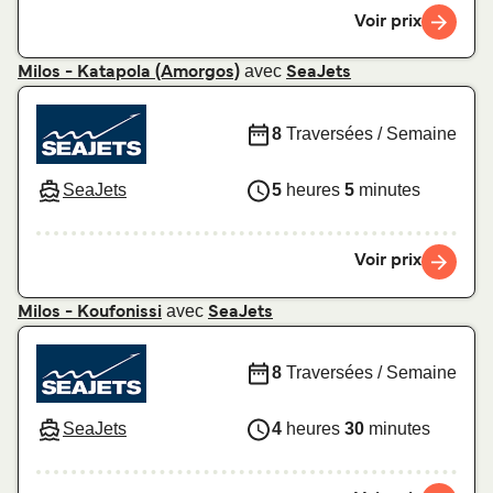
Voir prix
avec
Milos - Katapola (Amorgos)
SeaJets
8
Traversées / Semaine
SeaJets
5
heures
5
minutes
Voir prix
avec
Milos - Koufonissi
SeaJets
8
Traversées / Semaine
SeaJets
4
heures
30
minutes