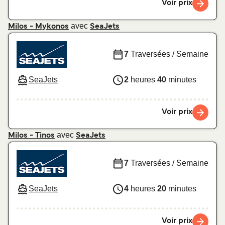
Voir prix
avec
Milos - Mykonos
SeaJets
7
Traversées / Semaine
SeaJets
2
heures
40
minutes
Voir prix
avec
Milos - Tinos
SeaJets
7
Traversées / Semaine
SeaJets
4
heures
20
minutes
Voir prix