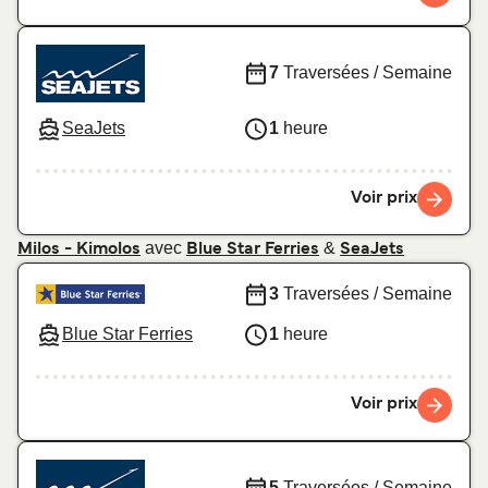
7
Traversées / Semaine
SeaJets
1
heure
Voir prix
avec
&
Milos - Kimolos
Blue Star Ferries
SeaJets
3
Traversées / Semaine
Blue Star Ferries
1
heure
Voir prix
5
Traversées / Semaine