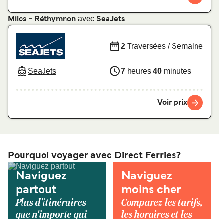
avec
Milos - Réthymnon
SeaJets
2
Traversées / Semaine
SeaJets
7
heures
40
minutes
Voir prix
Pourquoi voyager avec Direct Ferries?
Naviguez
Naviguez
partout
moins cher
Plus d'itinéraires
Comparez les tarifs,
que n'importe qui
les horaires et les