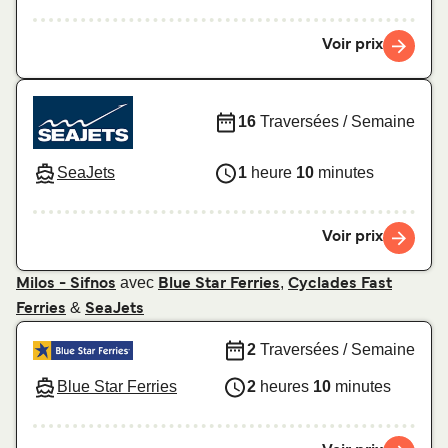
Voir prix
16
Traversées / Semaine
SeaJets
1
heure
10
minutes
Voir prix
avec
,
Milos - Sifnos
Blue Star Ferries
Cyclades Fast
&
Ferries
SeaJets
2
Traversées / Semaine
Blue Star Ferries
2
heures
10
minutes