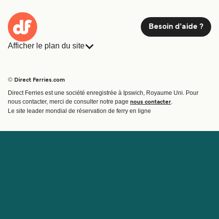
Besoin d'aide ?
Afficher le plan du site
Ferries
Réservations
Pays
Hébergement
© Direct Ferries.com
Compagnies de ferry
Direct Ferries est une société enregistrée à Ipswich, Royaume Uni. Pour
Traversées et ports
nous contacter, merci de consulter notre page
.
nous contacter
Billet de bateau
Le site leader mondial de réservation de ferry en ligne
Compte
Aide et assistance
Gérer ma réservation
Contactez nous
Confirmation de la réservation
Service Client
Aide
À propos de Direct
Travaillez avec nous
Ferries
Programme d'affiliation
Sites internationaux
Programme d'agent