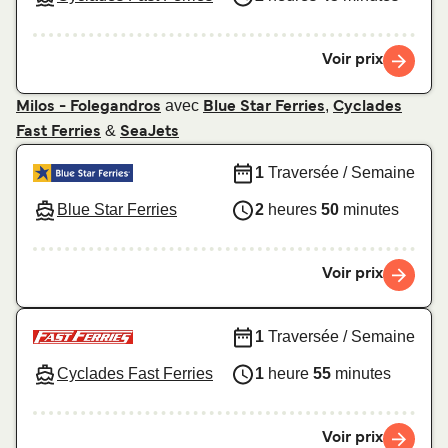
Voir prix
avec
,
Milos - Folegandros
Blue Star Ferries
Cyclades
&
Fast Ferries
SeaJets
1
Traversée / Semaine
Blue Star Ferries
2
heures
50
minutes
Voir prix
1
Traversée / Semaine
Cyclades Fast Ferries
1
heure
55
minutes
Voir prix