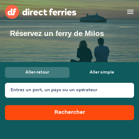
Réservez un ferry de Milos
Compagnies de ferry
Pays
Billet de bateau
Aller-retour
Aller simple
Traversées et ports
Hébergement
Ferries
Entrez un port, un pays ou un opérateur
Canada (FR)
Rechercher
Mon Compte
Suisse (FR)
France
Service Client
Belgique (FR)
Maroc (FR)