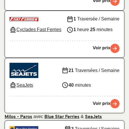
Voir prix
1
Traversée / Semaine
Cyclades Fast Ferries
1
heure
25
minutes
Voir prix
21
Traversées / Semaine
SeaJets
40
minutes
Voir prix
avec
&
Milos - Paros
Blue Star Ferries
SeaJets
3
Traversées / Semaine