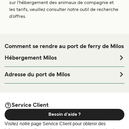
sur l'hébergement des animaux de compagnie et
les tarifs, veuillez consulter notre outil de recherche
d'offres.
Comment se rendre au port de ferry de Milos
Hébergement Milos
Si vous souhaitez passer la nuit au port de ferry de Milos
ou à proximité, avant ou après votre voyage ou si vous
Adresse du port de Milos
êtes à la recherche de logements pour votre séjour, merci
Adamantas, Milos
de bien vouloir visiter notre page
afin
Hébergement Milos
de bénéficier des meilleurs prix de notre large sélection de
logements en ligne !
Service Client
Besoin d'aide ?
Visitez notre page Service Client pour obtenir des