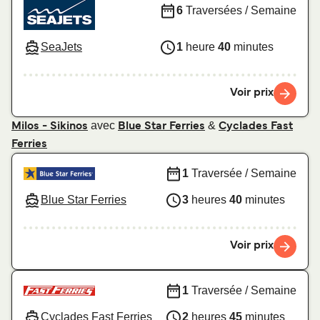
6
Traversées / Semaine
SeaJets
1
heure
40
minutes
Voir prix
avec
&
Milos - Sikinos
Blue Star Ferries
Cyclades Fast
Ferries
1
Traversée / Semaine
Blue Star Ferries
3
heures
40
minutes
Voir prix
1
Traversée / Semaine
Cyclades Fast Ferries
2
heures
45
minutes