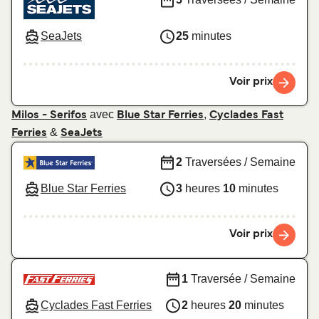
SeaJets
25
minutes
Voir prix
avec
,
Milos - Serifos
Blue Star Ferries
Cyclades Fast
&
Ferries
SeaJets
2
Traversées / Semaine
Blue Star Ferries
3
heures
10
minutes
Voir prix
1
Traversée / Semaine
Cyclades Fast Ferries
2
heures
20
minutes