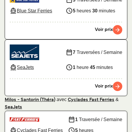
Blue Star Ferries
5
heures
30
minutes
Voir prix
7
Traversées / Semaine
SeaJets
1
heure
45
minutes
Voir prix
avec
&
Milos - Santorin (Théra)
Cyclades Fast Ferries
SeaJets
1
Traversée / Semaine
Cyclades Fast Ferries
5
heures