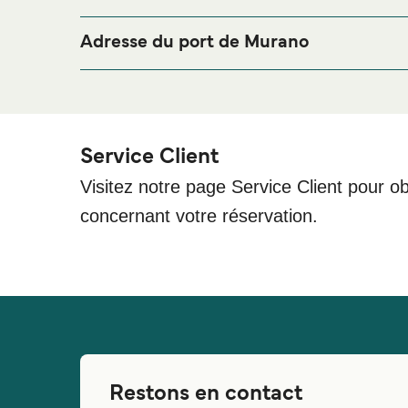
Si vous souhaitez passer la nuit au port de ferry d
merci de bien vouloir visiter notre page
Hébergeme
Adresse du port de Murano
Murano Navagero, Fondamenta Andrea Navagero, 
Service Client
Visitez notre page Service Client pour ob
concernant votre réservation.
Restons en contact