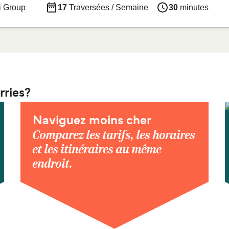
i Group
17
Traversées / Semaine
30
minutes
rries?
Naviguez moins cher
Comparez les tarifs, les horaires
et les itinéraires au même
endroit.