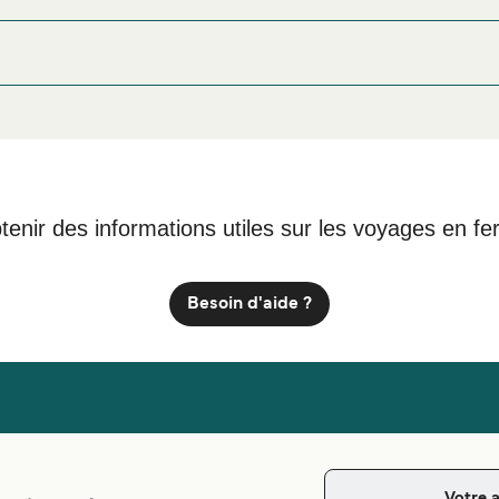
e Murano ou à proximité, avant ou après votre voyage ou si vous
afin de bénéficier des meilleurs prix de notre large 
nt Murano
30141 Venezia VE, Italy
tenir des informations utiles sur les voyages en fe
Besoin d'aide ?