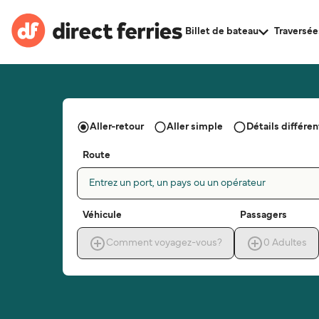
Billet de bateau
Traversée
Aller-retour
Aller simple
Détails différent
Route
Entrez un port, un pays ou un opérateur
Véhicule
Passagers
Comment voyagez-vous?
0
Adultes