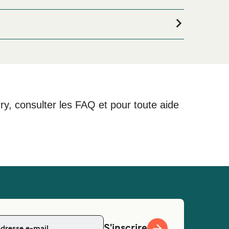
 êtes à la recherche de logements pour votre séjour,
sélection de logements en ligne !
rry, consulter les FAQ et pour toute aide
S'inscrire