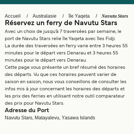
Canada
België (NL)
Ελλάδα
Polska
Navutu Stars
Accueil
Australasie
île Yaqeta
Réservez un ferry de Navutu Stars
Deutschland
Schweiz (DE)
Avec un choix de jusqu’à 7 traversées par semaine, le
Norge
Україна
port de Navutu Stars relie île Yaqeta avec îles Fidji.
La durée des traversées en ferry varie entre 3 heures 55
Indonesia
المغرب
minutes pour le départ vers Denarau et 3 heures 55
minutes pour le départ vers Denarau.
Cette page vous présente un bref résumé des horaires
des départs. Vu que ces horaires peuvent varier de
saison en saison, nous vous conseillons de consulter les
infos mis à jour concernant les horaires des départs et
les prix des ferries en utilisant notre outil comparateur
des prix pour Navutu Stars.
Adresse du Port
Navutu Stars, Matayalevu, Yasawa Islands