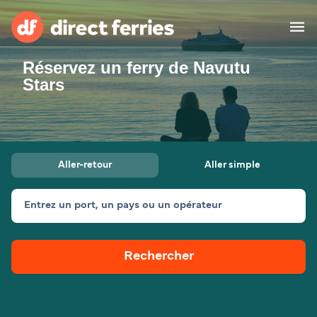
Réservez un ferry de Navutu
Compagnies de ferry
Stars
Pays
Billet de bateau
Aller-retour
Aller simple
Traversées et ports
Hébergement
Ferries
Entrez un port, un pays ou un opérateur
Canada (FR)
Rechercher
Mon Compte
Suisse (FR)
France
Service Client
Belgique (FR)
Maroc (FR)