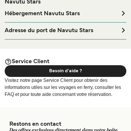
Navutu Stars
Hébergement Navutu Stars
Si vous souhaitez passer la nuit au port de ferry de Navutu
Stars ou à proximité, avant ou après votre voyage ou si
Adresse du port de Navutu Stars
vous êtes à la recherche de logements pour votre séjour,
Navutu Stars, Matayalevu, Yasawa Islands
merci de bien vouloir visiter notre page
Hébergement
afin de bénéficier des meilleurs prix de notre
Navutu Stars
large sélection de logements en ligne !
Service Client
Besoin d'aide ?
Visitez notre page Service Client pour obtenir des
informations utiles sur les voyages en ferry, consulter les
FAQ et pour toute aide concernant votre réservation.
Restons en contact
Des offres exclusives directement dans votre boîte