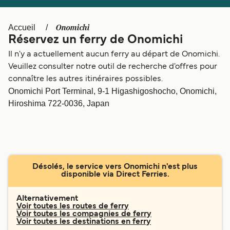
Canada
België (NL)
Ελλάδα
Polska
Onomichi
Accueil
Réservez un ferry de Onomichi
Deutschland
Schweiz (DE)
Il n'y a actuellement aucun ferry au départ de Onomichi.
Norge
Україна
Veuillez consulter notre outil de recherche d'offres pour
connaître les autres itinéraires possibles.
Indonesia
المغرب
Onomichi Port Terminal, 9-1 Higashigoshocho, Onomichi,
Hiroshima 722-0036, Japan
Désolés, le service vers Onomichi n'est plus
disponible via Direct Ferries.
Alternativement
Voir toutes les routes de ferry
Voir toutes les compagnies de ferry
Voir toutes les destinations en ferry