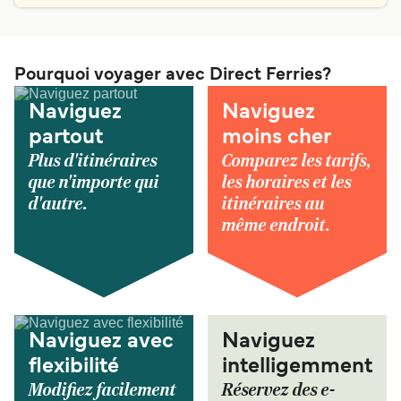
Pourquoi voyager avec Direct Ferries?
Naviguez
Naviguez
partout
moins cher
Plus d'itinéraires
Comparez les tarifs,
que n'importe qui
les horaires et les
d'autre.
itinéraires au
même endroit.
Naviguez avec
Naviguez
flexibilité
intelligemment
Modifiez facilement
Réservez des e-