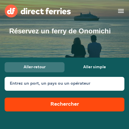
Réservez un ferry de Onomichi
Compagnies de ferry
Pays
Billet de bateau
Aller-retour
Aller simple
Traversées et ports
Hébergement
Ferries
Entrez un port, un pays ou un opérateur
Canada (FR)
Rechercher
Mon Compte
Suisse (FR)
France
Service Client
Belgique (FR)
Maroc (FR)