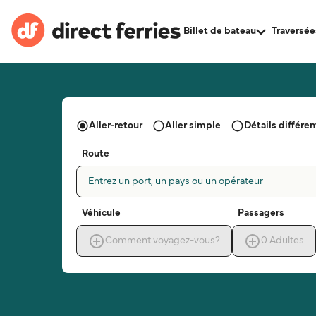
Billet de bateau
Traversée
Aller-retour
Aller simple
Détails différent
Route
Entrez un port, un pays ou un opérateur
Véhicule
Passagers
Comment voyagez-vous?
0
Adultes