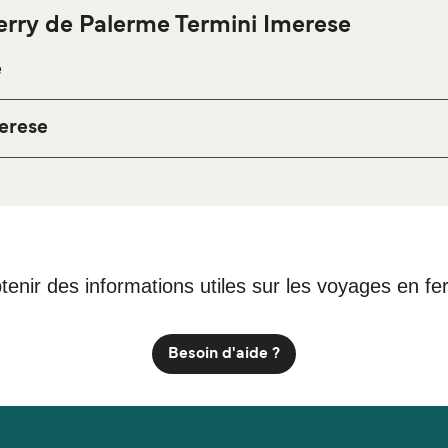
erry de Palerme Termini Imerese
e
de Palerme Termini Imerese ou à proximité, avant ou après votre
re page
afin de bénéfici
Hébergement Palerme Termini Imerese
erese
erese PA
tenir des informations utiles sur les voyages en fe
Besoin d'aide ?