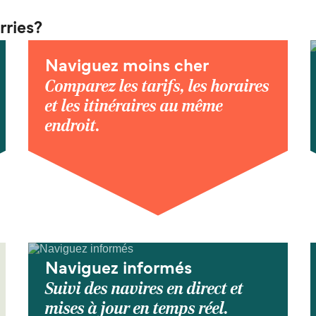
rries?
Naviguez moins cher
Comparez les tarifs, les horaires
et les itinéraires au même
endroit.
Naviguez informés
Suivi des navires en direct et
mises à jour en temps réel.