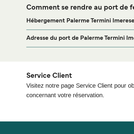
Comment se rendre au port de f
Hébergement Palerme Termini Imeres
Si vous souhaitez passer la nuit au port de ferry 
pour votre séjour, merci de bien vouloir visiter not
Adresse du port de Palerme Termini Im
logements en ligne !
Lungomare Cristoforo Colombo, 90018 Termini Im
Service Client
Visitez notre page Service Client pour ob
concernant votre réservation.