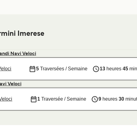
rmini Imerese
andi Navi Veloci
Veloci
5
Traversées / Semaine
13
heures
45
min
avi Veloci
Veloci
1
Traversée / Semaine
9
heures
30
minu