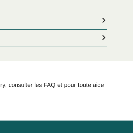
 voyage ou si vous êtes à la recherche de logements
er des meilleurs prix de notre large sélection de
rry, consulter les FAQ et pour toute aide