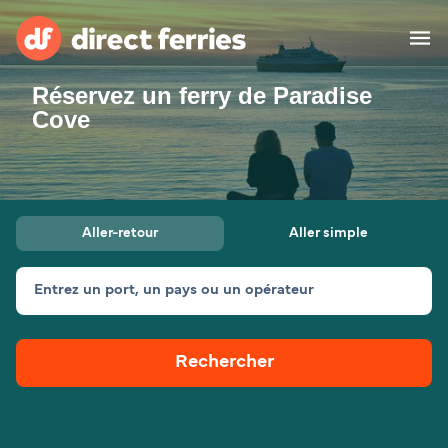
Réservez un ferry de Paradise
Compagnies de ferry
Cove
Pays
Billet de bateau
Aller-retour
Aller simple
Traversées et ports
Hébergement
Ferries
Entrez un port, un pays ou un opérateur
Canada (FR)
Rechercher
Mon Compte
Suisse (FR)
France
Service Client
Belgique (FR)
Maroc (FR)