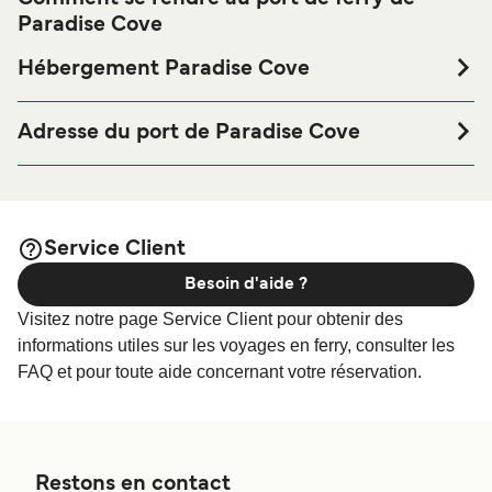
Paradise Cove
Hébergement Paradise Cove
Si vous souhaitez passer la nuit au port de ferry de
Paradise Cove ou à proximité, avant ou après votre
Adresse du port de Paradise Cove
voyage ou si vous êtes à la recherche de logements pour
Paradise Cove, Naukacuvu Island, Yasawa Islands
votre séjour, merci de bien vouloir visiter notre page
afin de bénéficier des
Hébergement Paradise Cove
meilleurs prix de notre large sélection de logements en
Service Client
ligne !
Besoin d'aide ?
Visitez notre page Service Client pour obtenir des
informations utiles sur les voyages en ferry, consulter les
FAQ et pour toute aide concernant votre réservation.
Restons en contact