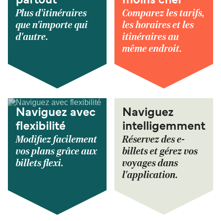
partout
moins cher
Plus d'itinéraires
Comparez les tarifs,
que n'importe qui
les horaires et les
d'autre.
itinéraires au
même endroit.
Naviguez avec
Naviguez
flexibilité
intelligemment
Modifiez facilement
Réservez des e-
vos plans grâce aux
billets et gérez vos
billets flexi.
voyages dans
l'application.