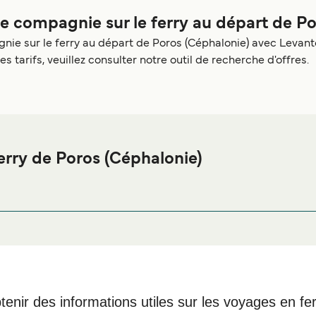
 compagnie sur le ferry au départ de Po
 sur le ferry au départ de Poros (Céphalonie) avec Levante 
arifs, veuillez consulter notre outil de recherche d'offres.
rry de Poros (Céphalonie)
de Poros (Céphalonie) ou à proximité, avant ou après votre voya
ge
afin de bénéficier des meil
Hébergement Poros (Céphalonie)
tenir des informations utiles sur les voyages en fe