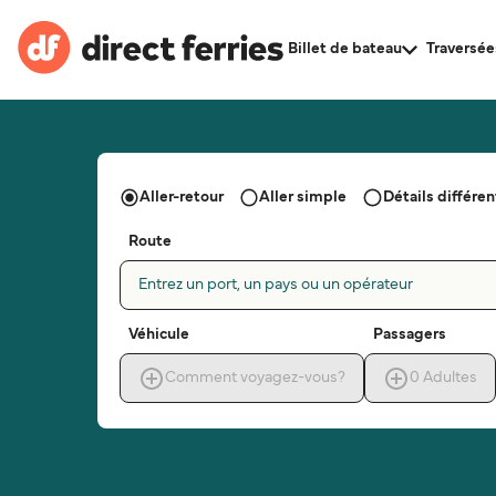
Billet de bateau
Traversée
Aller-retour
Aller simple
Détails différent
Route
Entrez un port, un pays ou un opérateur
Véhicule
Passagers
Comment voyagez-vous?
0
Adultes