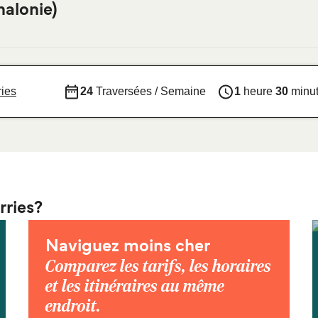
halonie)
ries
24
Traversées / Semaine
1
heure
30
minu
rries?
Naviguez moins cher
Comparez les tarifs, les horaires
et les itinéraires au même
endroit.