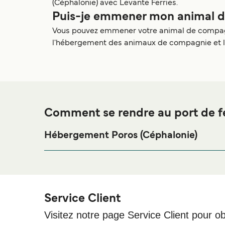
(Céphalonie) avec Levante Ferries.
Puis-je emmener mon animal de
Vous pouvez emmener votre animal de compagnie
l'hébergement des animaux de compagnie et les t
Comment se rendre au port de fe
Hébergement Poros (Céphalonie)
Si vous souhaitez passer la nuit au port de ferry 
votre séjour, merci de bien vouloir visiter notre pa
ligne !
Service Client
Visitez notre page Service Client pour ob