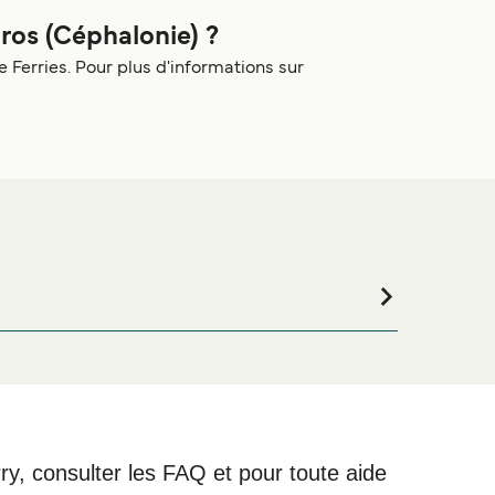
ros (Céphalonie) ?
Ferries. Pour plus d'informations sur
ge ou si vous êtes à la recherche de logements pour
leurs prix de notre large sélection de logements en
rry, consulter les FAQ et pour toute aide