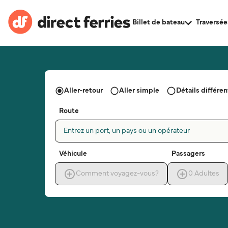
Billet de bateau
Traversée
Aller-retour
Aller simple
Détails différent
Route
Entrez un port, un pays ou un opérateur
Véhicule
Passagers
Comment voyagez-vous?
0
Adultes