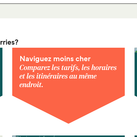
rries?
Naviguez moins cher
Comparez les tarifs, les horaires
et les itinéraires au même
endroit.