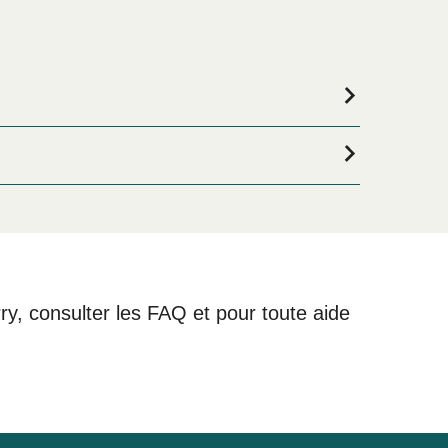
us êtes à la recherche de logements pour votre
re large sélection de logements en ligne !
rry, consulter les FAQ et pour toute aide