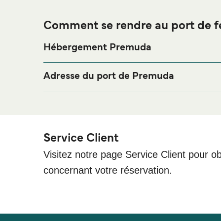
Comment se rendre au port de f
Hébergement Premuda
Si vous souhaitez passer la nuit au port de ferry 
séjour, merci de bien vouloir visiter notre page
Héb
Adresse du port de Premuda
TP Line Ticket Booth, Trajektna luka Krijal, 23294
Service Client
Visitez notre page Service Client pour ob
concernant votre réservation.