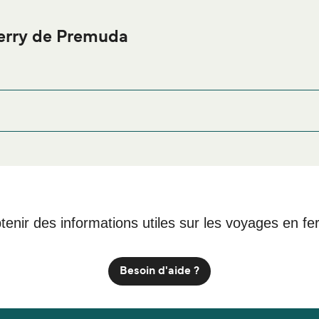
erry de Premuda
de Premuda ou à proximité, avant ou après votre voyage ou si vo
afin de bénéficier des meilleurs prix de not
ergement Premuda
, Premuda, Croatia
tenir des informations utiles sur les voyages en fe
Besoin d'aide ?