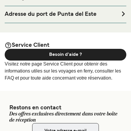
Si vous souhaitez passer la nuit au port de ferry de Punta
del Este ou à proximité, avant ou après votre voyage ou si
Adresse du port de Punta del Este
vous êtes à la recherche de logements pour votre séjour,
La Angostura, Bvr. Artigas, Punta del Este, Departamento
merci de bien vouloir visiter notre page
Hébergement
de Maldonado, Uruguay
afin de bénéficier des meilleurs prix de
Punta del Este
notre large sélection de logements en ligne !
Service Client
Besoin d'aide ?
Visitez notre page Service Client pour obtenir des
informations utiles sur les voyages en ferry, consulter les
FAQ et pour toute aide concernant votre réservation.
Restons en contact
Des offres exclusives directement dans votre boîte
de réception