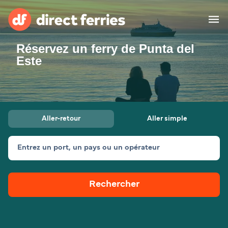
Réservez un ferry de Punta del
Compagnies de ferry
Este
Pays
Billet de bateau
Aller-retour
Aller simple
Traversées et ports
Hébergement
Ferries
Entrez un port, un pays ou un opérateur
Canada (FR)
Rechercher
Mon Compte
Suisse (FR)
France
Service Client
Belgique (FR)
Maroc (FR)