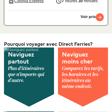
Colonia Express
7
heures
30
minutes
Voir prix
Pourquoi voyager avec Direct Ferries?
Naviguez
Naviguez
partout
moins cher
Plus d'itinéraires
Comparez les tarifs,
que n'importe qui
les horaires et les
d'autre.
itinéraires au
même endroit.