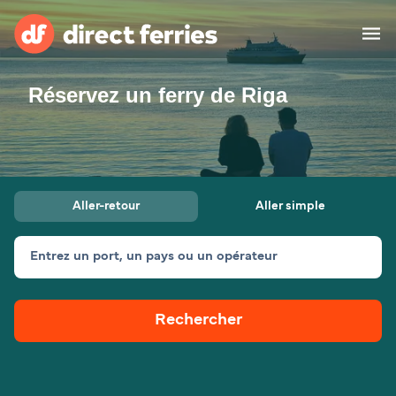
Réservez un ferry de Riga
Compagnies de ferry
Pays
Billet de bateau
Aller-retour
Aller simple
Traversées et ports
Hébergement
Ferries
Entrez un port, un pays ou un opérateur
Canada (FR)
Rechercher
Mon Compte
Suisse (FR)
France
Service Client
Belgique (FR)
Maroc (FR)