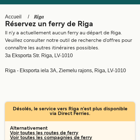
Canada
België (NL)
Ελλάδα
Polska
Riga
Accueil
Réservez un ferry de Riga
Deutschland
Schweiz (DE)
Il n'y a actuellement aucun ferry au départ de Riga.
Norge
Україна
Veuillez consulter notre outil de recherche d'offres pour
connaître les autres itinéraires possibles.
Indonesia
المغرب
3a Eksporta Str. Riga, LV-1010
Riga - Eksporta iela 3A, Ziemelu rajons, Riga, LV-1010
Désolés, le service vers Riga n'est plus disponible
via Direct Ferries.
Alternativement
Voir toutes les routes de ferry
Voir toutes les compagnies de ferry