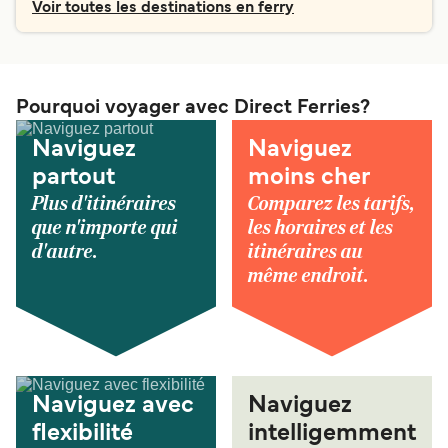
Voir toutes les destinations en ferry
Pourquoi voyager avec Direct Ferries?
Naviguez
Naviguez
partout
moins cher
Plus d'itinéraires
Comparez les tarifs,
que n'importe qui
les horaires et les
d'autre.
itinéraires au
même endroit.
Naviguez avec
Naviguez
flexibilité
intelligemment