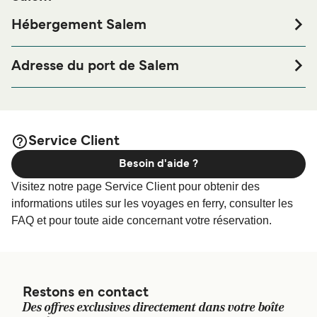
Hébergement Salem
Si vous souhaitez passer la nuit au port de ferry de Salem
ou à proximité, avant ou après votre voyage ou si vous
Adresse du port de Salem
êtes à la recherche de logements pour votre séjour, merci
10 Blaney St, Salem, MA 01970
de bien vouloir visiter notre page
Hébergement Salem
afin de bénéficier des meilleurs prix de notre large
sélection de logements en ligne !
Service Client
Besoin d'aide ?
Visitez notre page Service Client pour obtenir des
informations utiles sur les voyages en ferry, consulter les
FAQ et pour toute aide concernant votre réservation.
Restons en contact
Des offres exclusives directement dans votre boîte