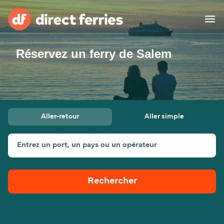
Réservez un ferry de Salem
Compagnies de ferry
Pays
Billet de bateau
Aller-retour
Aller simple
Traversées et ports
Hébergement
Ferries
Entrez un port, un pays ou un opérateur
Canada (FR)
Rechercher
Mon Compte
Suisse (FR)
France
Service Client
Belgique (FR)
Maroc (FR)