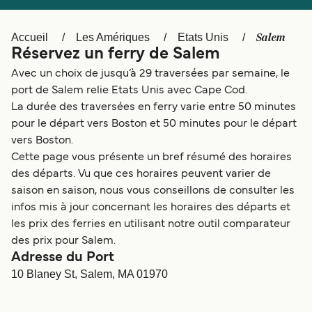
Canada
België (NL)
Ελλάδα
Polska
Salem
Accueil
Les Amériques
Etats Unis
Réservez un ferry de Salem
Deutschland
Schweiz (DE)
Avec un choix de jusqu’à 29 traversées par semaine, le
Norge
Україна
port de Salem relie Etats Unis avec Cape Cod.
La durée des traversées en ferry varie entre 50 minutes
Indonesia
المغرب
pour le départ vers Boston et 50 minutes pour le départ
vers Boston.
Cette page vous présente un bref résumé des horaires
des départs. Vu que ces horaires peuvent varier de
saison en saison, nous vous conseillons de consulter les
infos mis à jour concernant les horaires des départs et
les prix des ferries en utilisant notre outil comparateur
des prix pour Salem.
Adresse du Port
10 Blaney St, Salem, MA 01970