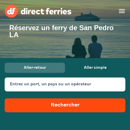
Réservez un ferry de San Pedro
Compagnies de ferry
LA
Pays
Billet de bateau
Aller-retour
Aller simple
Traversées et ports
Hébergement
Ferries
Entrez un port, un pays ou un opérateur
Canada (FR)
Rechercher
Mon Compte
Suisse (FR)
France
Service Client
Belgique (FR)
Maroc (FR)