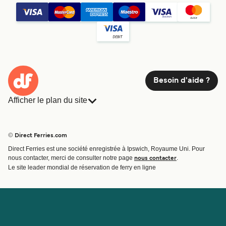
Besoin d'aide ?
Afficher le plan du site
Ferries
Réservations
Pays
Hébergement
© Direct Ferries.com
Compagnies de ferry
Direct Ferries est une société enregistrée à Ipswich, Royaume Uni. Pour
Traversées et ports
nous contacter, merci de consulter notre page
.
nous contacter
Billet de bateau
Le site leader mondial de réservation de ferry en ligne
Compte
Aide et assistance
Gérer ma réservation
Contactez nous
Confirmation de la réservation
Service Client