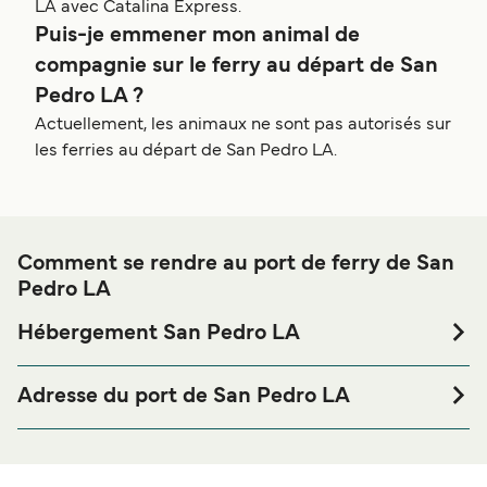
LA avec Catalina Express.
Puis-je emmener mon animal de
compagnie sur le ferry au départ de San
Pedro LA ?
Actuellement, les animaux ne sont pas autorisés sur
les ferries au départ de San Pedro LA.
Comment se rendre au port de ferry de San
Pedro LA
Hébergement San Pedro LA
Si vous souhaitez passer la nuit au port de ferry de San
Pedro LA ou à proximité, avant ou après votre voyage ou si
Adresse du port de San Pedro LA
vous êtes à la recherche de logements pour votre séjour,
Berth 95, San Pedro, CA 90731
merci de bien vouloir visiter notre page
Hébergement San
afin de bénéficier des meilleurs prix de notre
Pedro LA