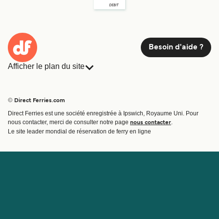
Besoin d'aide ?
Afficher le plan du site
Ferries
Réservations
Pays
Hébergement
© Direct Ferries.com
Compagnies de ferry
Direct Ferries est une société enregistrée à Ipswich, Royaume Uni. Pour
Traversées et ports
nous contacter, merci de consulter notre page
.
nous contacter
Billet de bateau
Le site leader mondial de réservation de ferry en ligne
Compte
Aide et assistance
Gérer ma réservation
Contactez nous
Confirmation de la réservation
Service Client
Aide
À propos de Direct
Travaillez avec nous