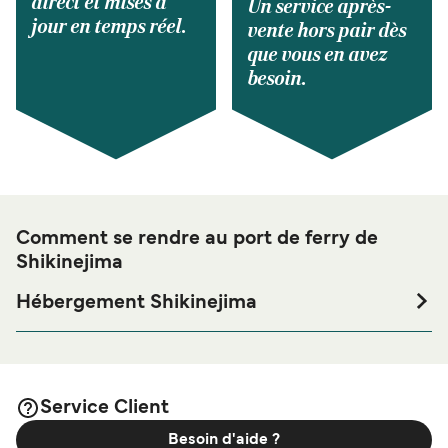
direct et mises à
Un service après-
jour en temps réel.
vente hors pair dès
que vous en avez
besoin.
Comment se rendre au port de ferry de
Shikinejima
Hébergement Shikinejima
Si vous souhaitez passer la nuit au port de ferry de
Shikinejima ou à proximité, avant ou après votre voyage
ou si vous êtes à la recherche de logements pour votre
séjour, merci de bien vouloir visiter notre page
Service Client
afin de bénéficier des
Hébergement Shikinejima
Besoin d'aide ?
meilleurs prix de notre large sélection de logements en