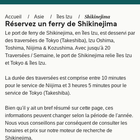
Canada
België (NL)
Ελλάδα
Polska
Shikinejima
Accueil
Asie
îles Izu
Réservez un ferry de Shikinejima
Deutschland
Schweiz (DE)
Le port de ferry de Shikinejima, en îles Izu, est desservi par
Norge
Україна
des traversées de Tokyo (Takeshiba), Izu Oshima,
Toshima, Niijima & Kozushima. Avec jusqu'à 20
Indonesia
المغرب
Traversées / Semaine, le port de Shikinejima relie îles Izu
et Tokyo & îles Izu.
La durée des traversées est comprise entre 10 minutes
pour le service de Niijima et 3 heures 5 minutes pour le
service de Tokyo (Takeshiba).
Bien qu'il y ait un bref résumé sur cette page, ces
informations peuvent changer selon la période de l'année.
Nous vous conseillons par conséquent de consulter les
horaires et prix sur notre moteur de recherche de
Shikinejima.