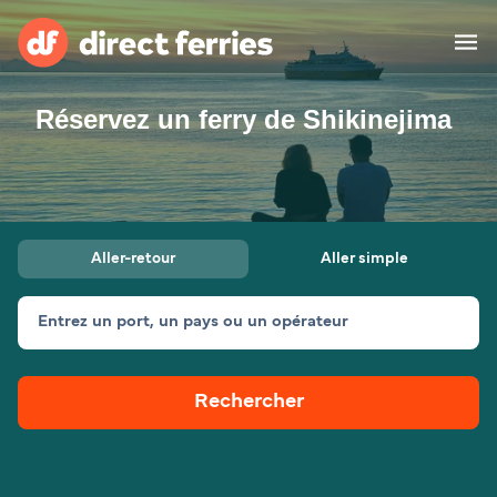
Réservez un ferry de Shikinejima
Compagnies de ferry
Pays
Billet de bateau
Aller-retour
Aller simple
Traversées et ports
Hébergement
Ferries
Entrez un port, un pays ou un opérateur
Canada (FR)
Rechercher
Mon Compte
Suisse (FR)
France
Service Client
Belgique (FR)
Maroc (FR)