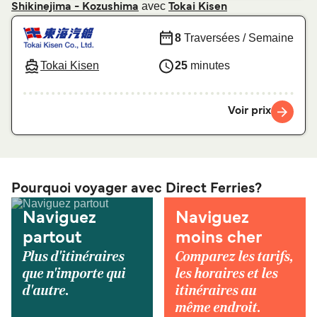
avec
Shikinejima - Kozushima
Tokai Kisen
8
Traversées / Semaine
Tokai Kisen
25
minutes
Voir prix
Pourquoi voyager avec Direct Ferries?
Naviguez
Naviguez
partout
moins cher
Plus d'itinéraires
Comparez les tarifs,
que n'importe qui
les horaires et les
d'autre.
itinéraires au
même endroit.