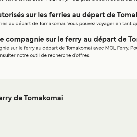
utorisés sur les ferries au départ de Tom
ferries au départ de Tomakomai. Vous pouvez voyager en tant
 compagnie sur le ferry au départ de T
e sur le ferry au départ de Tomakomai avec MOL Ferry. Pou
nsulter notre outil de recherche d'offres.
ferry de Tomakomai
de Tomakomai ou à proximité, avant ou après votre voyage ou si 
afin de bénéficier des meilleurs prix de 
ergement Tomakomai