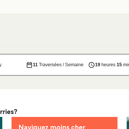
y
11
Traversées / Semaine
19
heures
15
mi
rries?
Naviguez moins cher