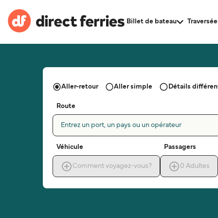
Billet de bateau
Traversée
Aller-retour
Aller simple
Détails différent
Route
Entrez un port, un pays ou un opérateur
Véhicule
Passagers
Comment voyagez-vous?
0
Adultes