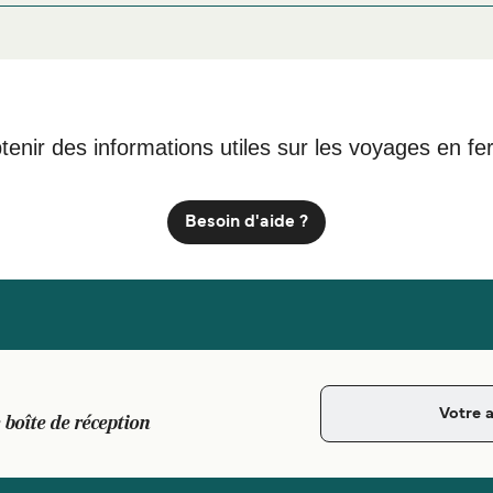
4 Irifunecho, Tomakomai, Hokkaido 053-0003, Japan
tenir des informations utiles sur les voyages en fe
Besoin d'aide ?
 boîte de réception