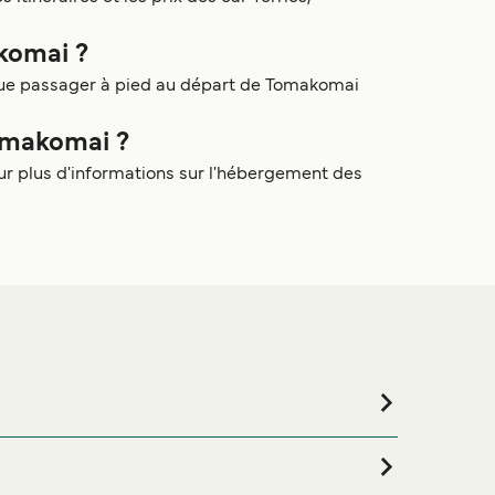
akomai ?
 que passager à pied au départ de Tomakomai
omakomai ?
r plus d'informations sur l'hébergement des
vous êtes à la recherche de logements pour votre
notre large sélection de logements en ligne !