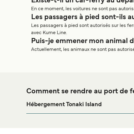
Existe-t-il un car-ferry au dépa
En ce moment, les voitures ne sont pas autorisé
Les passagers à pied sont-ils au
Les passagers à pied sont autorisés sur les fe
avec Kume Line.
Puis-je emmener mon animal de 
Actuellement, les animaux ne sont pas autorisés
Comment se rendre au port de fe
Hébergement Tonaki Island
Si vous souhaitez passer la nuit au port de ferry d
séjour, merci de bien vouloir visiter notre page
Héb