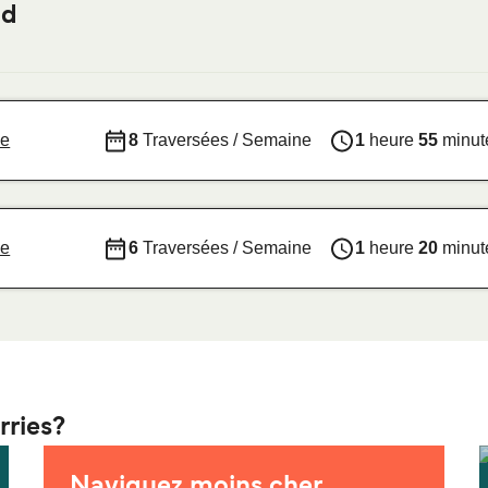
nd
ne
8
Traversées / Semaine
1
heure
55
minut
ne
6
Traversées / Semaine
1
heure
20
minut
rries?
Naviguez moins cher