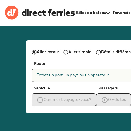
Billet de bateau
Traversée
Aller-retour
Aller simple
Détails différent
Route
Entrez un port, un pays ou un opérateur
Véhicule
Passagers
Comment voyagez-vous?
0
Adultes