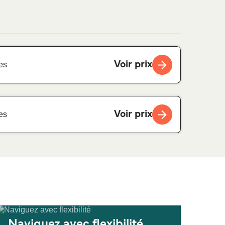
Voir prix
es
Voir prix
es
Naviguez avec flexibilité