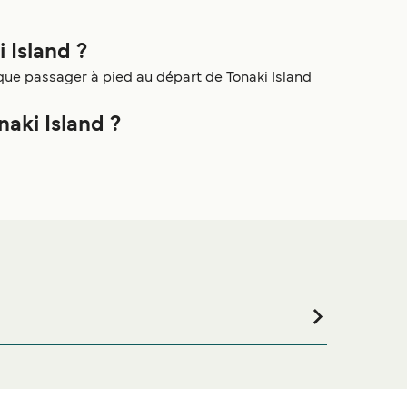
i Island ?
 que passager à pied au départ de Tonaki Island
aki Island ?
i vous êtes à la recherche de logements pour votre
e notre large sélection de logements en ligne !