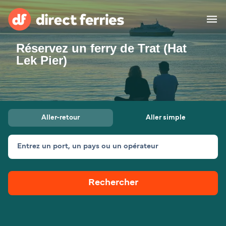
Réservez un ferry de Trat (Hat
Compagnies de ferry
Lek Pier)
Pays
Billet de bateau
Aller-retour
Aller simple
Traversées et ports
Hébergement
Ferries
Entrez un port, un pays ou un opérateur
Canada (FR)
Rechercher
Mon Compte
Suisse (FR)
France
Service Client
Belgique (FR)
Maroc (FR)