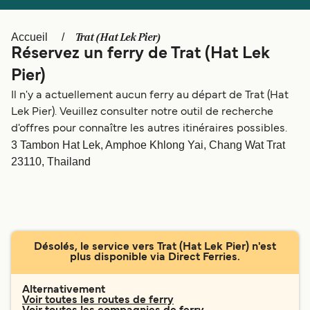
Canada
België (NL)
Ελλάδα
Polska
Trat (Hat Lek Pier)
Accueil
Réservez un ferry de Trat (Hat Lek
Deutschland
Schweiz (DE)
Pier)
Norge
Україна
Il n'y a actuellement aucun ferry au départ de Trat (Hat
Lek Pier). Veuillez consulter notre outil de recherche
Indonesia
المغرب
d'offres pour connaître les autres itinéraires possibles.
3 Tambon Hat Lek, Amphoe Khlong Yai, Chang Wat Trat
23110, Thailand
Désolés, le service vers Trat (Hat Lek Pier) n'est
plus disponible via Direct Ferries.
Alternativement
Voir toutes les routes de ferry