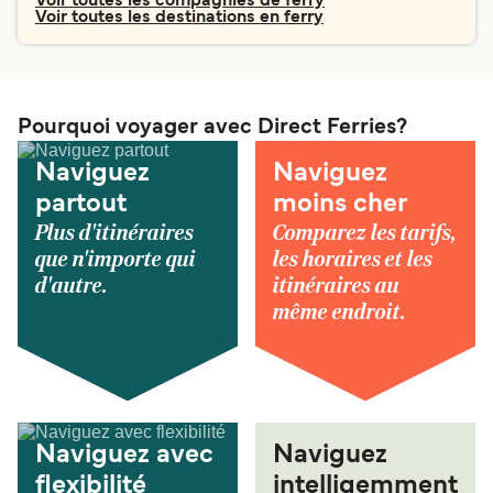
Voir toutes les compagnies de ferry
Voir toutes les destinations en ferry
Pourquoi voyager avec Direct Ferries?
Naviguez
Naviguez
partout
moins cher
Plus d'itinéraires
Comparez les tarifs,
que n'importe qui
les horaires et les
d'autre.
itinéraires au
même endroit.
Naviguez avec
Naviguez
flexibilité
intelligemment