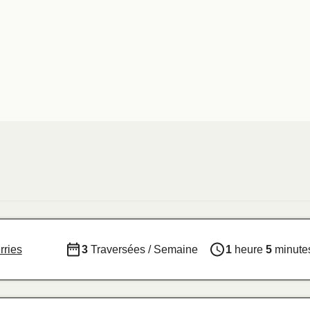
rries
3
Traversées / Semaine
1
heure
5
minute