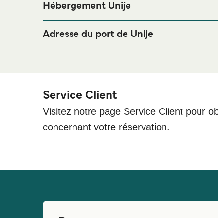
Hébergement Unije
Si vous souhaitez passer la nuit au port de ferry d
merci de bien vouloir visiter notre page
Hébergeme
Adresse du port de Unije
Island Unije, 51562, Croatia
Service Client
Visitez notre page Service Client pour ob
concernant votre réservation.