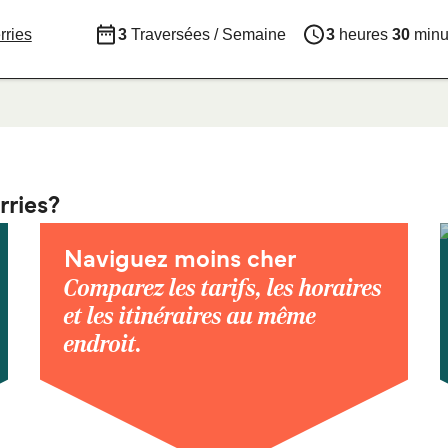
rries
3
Traversées / Semaine
3
heures
30
minu
rries?
Naviguez moins cher
Comparez les tarifs, les horaires
et les itinéraires au même
endroit.