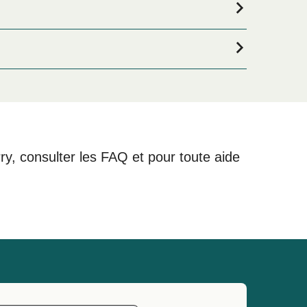
tes à la recherche de logements pour votre séjour,
lection de logements en ligne !
rry, consulter les FAQ et pour toute aide