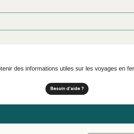
e Unije ou à proximité, avant ou après votre voyage ou si vous ê
afin de bénéficier des meilleurs prix de notre large sé
nt Unije
tenir des informations utiles sur les voyages en fe
Besoin d'aide ?