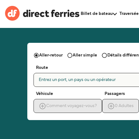
Billet de bateau
Traversée
Aller-retour
Aller simple
Détails différent
Route
Entrez un port, un pays ou un opérateur
Véhicule
Passagers
Comment voyagez-vous?
0
Adultes