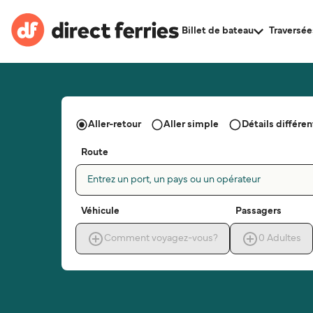
Billet de bateau
Traversée
Aller-retour
Aller simple
Détails différent
Route
Entrez un port, un pays ou un opérateur
Véhicule
Passagers
Comment voyagez-vous?
0
Adultes