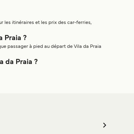
les itinéraires et les prix des car-ferries,
a Praia ?
 que passager à pied au départ de Vila da Praia
a da Praia ?
i vous êtes à la recherche de logements pour votre