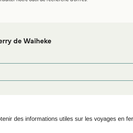
nsulter notre outil de recherche d'offres.
erry de Waiheke
de Waiheke ou à proximité, avant ou après votre voyage ou si vou
afin de bénéficier des meilleurs prix de not
ergement Waiheke
New Zealand
ce Road, Waiheke Island
tenir des informations utiles sur les voyages en fe