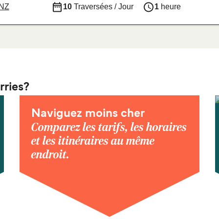
 NZ
10
Traversées / Jour
1
heure
rries?
Naviguez moins cher
Comparez les tarifs, les horaires
et les itinéraires au même
endroit.