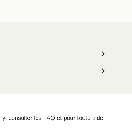
s êtes à la recherche de logements pour votre
re large sélection de logements en ligne !
rry, consulter les FAQ et pour toute aide