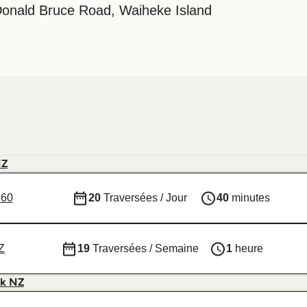
Donald Bruce Road, Waiheke Island
NZ
360
20
Traversées / Jour
40
minutes
Z
19
Traversées / Semaine
1
heure
nk NZ