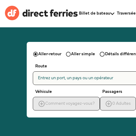
Billet de bateau
Traversée
Aller-retour
Aller simple
Détails différent
Route
Entrez un port, un pays ou un opérateur
Véhicule
Passagers
Comment voyagez-vous?
0
Adultes