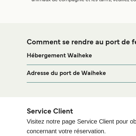
animaux de compagnie et les tarifs, veuillez co
Comment se rendre au port de f
Hébergement Waiheke
Si vous souhaitez passer la nuit au port de ferry 
séjour, merci de bien vouloir visiter notre page
Héb
Adresse du port de Waiheke
Matiatia Wharf - Matiatia Wharf, Waiheke Island, 
Kennedy Point Wharf - Kennedy Point, Donald Bru
Service Client
Visitez notre page Service Client pour ob
concernant votre réservation.