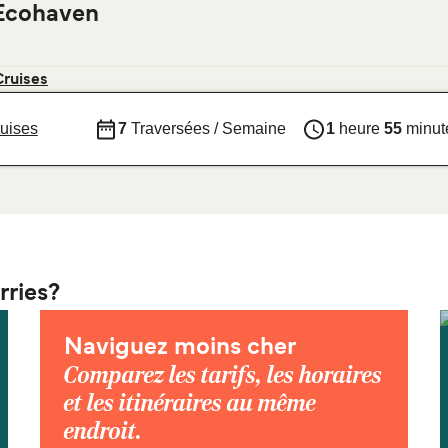
 Ecohaven
Cruises
uises
7
Traversées / Semaine
1
heure
55
minut
rries?
Naviguez moins cher
Comparez les tarifs, les horaires
et les itinéraires au même
endroit.