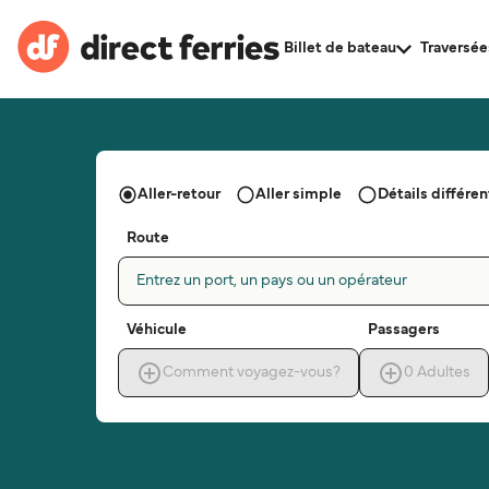
Billet de bateau
Traversée
Aller-retour
Aller simple
Détails différent
Route
Entrez un port, un pays ou un opérateur
Véhicule
Passagers
Comment voyagez-vous?
0
Adultes