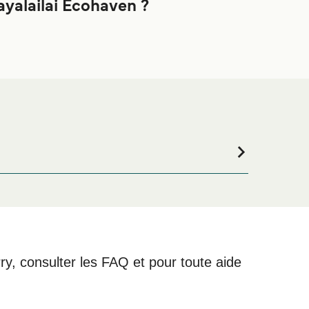
yalailai Ecohaven ?
age ou si vous êtes à la recherche de logements
es meilleurs prix de notre large sélection de
rry, consulter les FAQ et pour toute aide