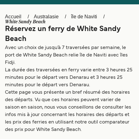
Canada
België (NL)
Ελλάδα
Polska
Accueil
Australasie
île de Naviti
White Sandy Beach
Deutschland
Schweiz (DE)
Réservez un ferry de White Sandy
Beach
Norge
Україна
Avec un choix de jusqu’à 7 traversées par semaine, le
Indonesia
المغرب
port de White Sandy Beach relie île de Naviti avec îles
Fidji.
La durée des traversées en ferry varie entre 3 heures 25
minutes pour le départ vers Denarau et 3 heures 25
minutes pour le départ vers Denarau.
Cette page vous présente un bref résumé des horaires
des départs. Vu que ces horaires peuvent varier de
saison en saison, nous vous conseillons de consulter les
infos mis à jour concernant les horaires des départs et
les prix des ferries en utilisant notre outil comparateur
des prix pour White Sandy Beach.