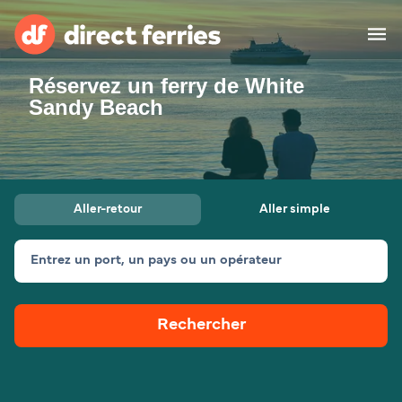
Réservez un ferry de White
Compagnies de ferry
Sandy Beach
Pays
Billet de bateau
Aller-retour
Aller simple
Traversées et ports
Hébergement
Ferries
Entrez un port, un pays ou un opérateur
Canada (FR)
Rechercher
Mon Compte
Suisse (FR)
France
Service Client
Belgique (FR)
Maroc (FR)