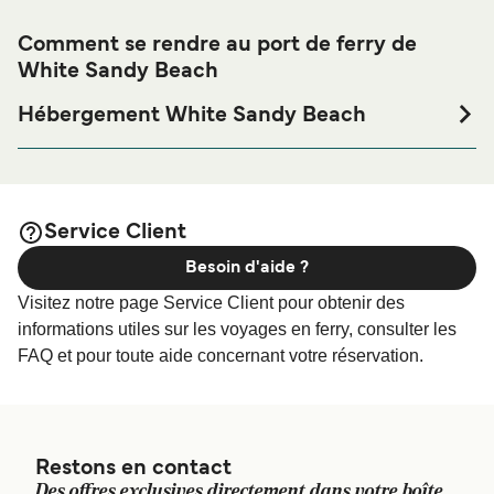
Comment se rendre au port de ferry de
White Sandy Beach
Hébergement White Sandy Beach
Si vous souhaitez passer la nuit au port de ferry de White
Sandy Beach ou à proximité, avant ou après votre voyage
ou si vous êtes à la recherche de logements pour votre
séjour, merci de bien vouloir visiter notre page
Service Client
afin de bénéficier des
Hébergement White Sandy Beach
Besoin d'aide ?
meilleurs prix de notre large sélection de logements en
ligne !
Visitez notre page Service Client pour obtenir des
informations utiles sur les voyages en ferry, consulter les
FAQ et pour toute aide concernant votre réservation.
Restons en contact
Des offres exclusives directement dans votre boîte