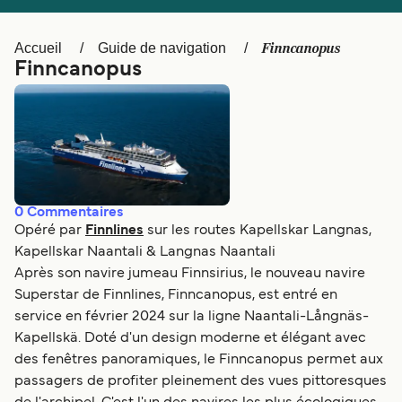
Canada
België (NL)
Ελλάδα
Polska
Finncanopus
Accueil
Guide de navigation
Finncanopus
Deutschland
Schweiz (DE)
Norge
Україна
Indonesia
المغرب
0
Commentaires
Opéré par
Finnlines
sur les routes Kapellskar Langnas,
Kapellskar Naantali & Langnas Naantali
Après son navire jumeau Finnsirius, le nouveau navire
Superstar de Finnlines, Finncanopus, est entré en
service en février 2024 sur la ligne Naantali-Långnäs-
Kapellskä. Doté d'un design moderne et élégant avec
des fenêtres panoramiques, le Finncanopus permet aux
passagers de profiter pleinement des vues pittoresques