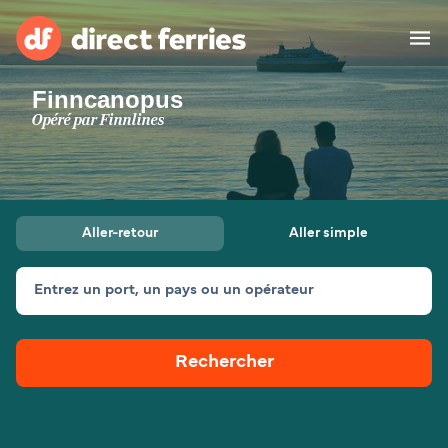
Finncanopus
Compagnies de ferry
Opéré par
Finnlines
Pays
Billet de bateau
Aller-retour
Aller simple
Traversées et ports
Hébergement
Ferries
Entrez un port, un pays ou un opérateur
Canada (FR)
Rechercher
Mon Compte
Suisse (FR)
France
Service Client
Belgique (FR)
Maroc (FR)