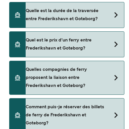
Quelle est la durée de la traversée
entre Frederikshavn et Goteborg?
La traversée en ferry de Frederikshavn à
Quel est le prix d’un ferry entre
Goteborg est d'environ 3 heures 45 minutes. La
Frederikshavn et Goteborg?
durée des traversées peut varier d'une saison à
l'autre. Nous vous conseillons donc de vérifier ce
qu'il en est, pour le départ de votre choix.
Le tarif d’une traversée en ferry de Frederikshavn
Quelles compagnies de ferry
à Goteborg peut varier selon la saison. Le prix
proposent la liaison entre
moyen de Frederikshavn à Goteborg est de $420.
Frederikshavn et Goteborg?
Prix hors frais de réservation.
Cette traversée en ferry est opérée par Stena
Comment puis-je réserver des billets
Line.
de ferry de Frederikshavn et
Goteborg?