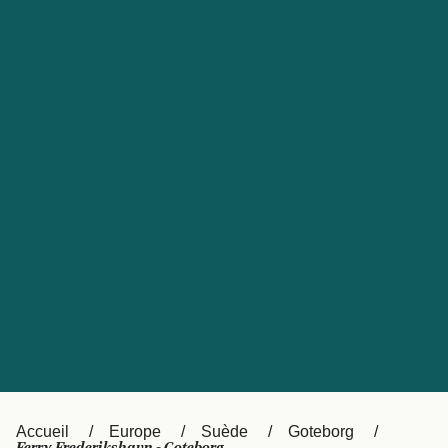
United States
Россия
Portugal
Catalan
대한민국
Suomi
Slovensko
Nederland
Česká republika
Australia
España
New Zealand
日本
Sverige
Ireland
Danmark
中国
Türkiye
العربية
UK
Österreich (DE)
Italia
Accueil
Europe
Suède
Goteborg