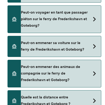
Réservez des ferries de Frederikshavn à
Peut-on voyager en tant que passager
Goteborg en utilisant notre moteur de recherche
piéton sur le ferry de Frederikshavn et
et consultez notre page d'offres pour consulter
Goteborg?
les dernières promotions disponibles.
Oui, vous pouvez voyager en tant que passager
Peut-on emmener sa voiture sur le
piéton de Frederikshavn à Goteborg avec
ferry de Frederikshavn et Goteborg?
Stena Line
Oui, vous pouvez voyager avec un véhicule de
Peut-on emmener des animaux de
Frederikshavn à Goteborg a avec
compagnie sur le ferry de
Stena Line
Frederikshavn et Goteborg?
Oui, les animaux de compagnie sont autorisés à
Quelle est la distance entre
bord du ferry. Vous aurez peut-être besoin d'un
Frederikshavn et Goteborg ?