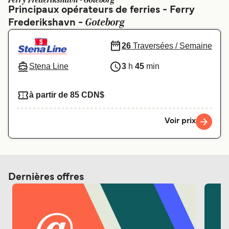
Ferry Frederikshavn - Goteborg
Canada
België (NL)
Principaux opérateurs de ferries - Ferry
Goteborg
Frederikshavn -
Ελλάδα
Polska
Deutschland
Schweiz (DE)
26
Traversées / Semaine
Norge
Україна
Stena Line
3
h
45
min
Indonesia
المغرب
à partir de 85 CDN$
Voir prix
Dernières offres