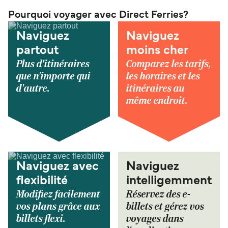
Pourquoi voyager avec Direct Ferries?
Naviguez
Naviguez
partout
moins cher
Plus d'itinéraires
Comparez les tarifs,
que n'importe qui
les horaires et les
d'autre.
itinéraires au
même endroit.
Naviguez avec
Naviguez
flexibilité
intelligemment
Modifiez facilement
Réservez des e-
vos plans grâce aux
billets et gérez vos
billets flexi.
voyages dans