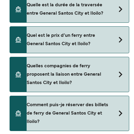
Quelle est la durée de la traversée
entre General Santos City et Iloilo?
La traversée en ferry de General Santos City à
Quel est le prix d’un ferry entre
Iloilo est d'environ 29 heures. La durée des
General Santos City et Iloilo?
traversées peut varier d'une saison à l'autre. Nous
vous conseillons donc de vérifier ce qu'il en est,
pour le départ de votre choix.
Le tarif d’une traversée en ferry de General
Quelles compagnies de ferry
Santos City à Iloilo peut varier selon la saison. Le
proposent la liaison entre General
prix moyen de General Santos City à Iloilo est de
Santos City et Iloilo?
$92. Prix hors frais de réservation.
Cette traversée en ferry est opérée par 2GO
Comment puis-je réserver des billets
Travel.
de ferry de General Santos City et
Iloilo?