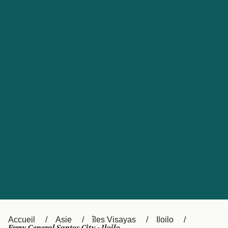
United States
Россия
Portugal
Catalan
대한민국
Suomi
Slovensko
Nederland
Česká republika
Australia
España
New Zealand
日本
Sverige
Ireland
Danmark
中国
Türkiye
العربية
UK
Österreich (DE)
Italia
Accueil
Asie
îles Visayas
Iloilo