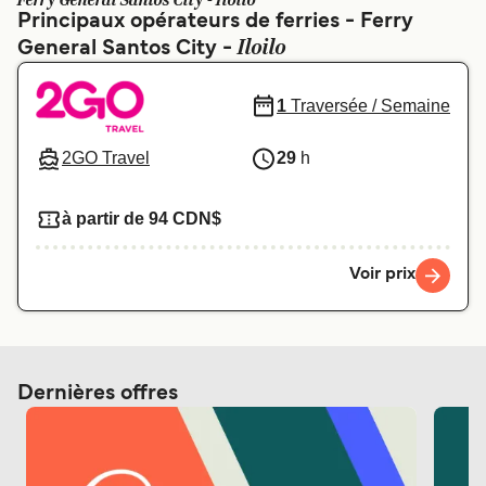
Ferry General Santos City - Iloilo
Canada
België (NL)
Principaux opérateurs de ferries - Ferry
Iloilo
General Santos City -
Ελλάδα
Polska
Deutschland
Schweiz (DE)
1
Traversée / Semaine
Norge
Україна
2GO Travel
29
h
Indonesia
المغرب
à partir de 94 CDN$
Voir prix
Dernières offres