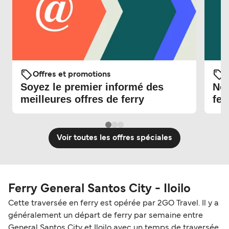
Offres et promotions
O
Soyez le premier informé des
Nou
meilleures offres de ferry
fer
Voir toutes les offres spéciales
Ferry General Santos City - Iloilo
Cette traversée en ferry est opérée par 2GO Travel. Il y a
généralement un départ de ferry par semaine entre
General Santos City et Iloilo avec un temps de traversée