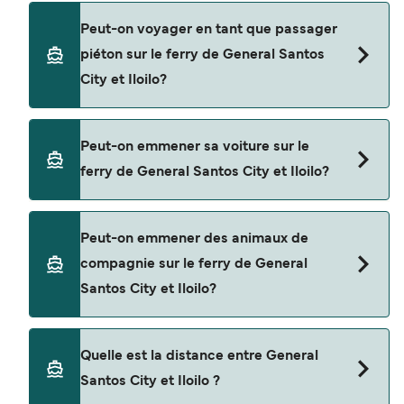
Réservez des ferries de General Santos City à
Peut-on voyager en tant que passager
Iloilo en utilisant notre moteur de recherche et
piéton sur le ferry de General Santos
consultez notre page d'offres pour consulter les
City et Iloilo?
dernières promotions disponibles.
Oui, vous pouvez voyager en tant que passager
Peut-on emmener sa voiture sur le
piéton de General Santos City à Iloilo avec
ferry de General Santos City et Iloilo?
2GO Travel
Non, les opérateurs n’acceptent actuellement
Peut-on emmener des animaux de
pas les voitures à bord pour les traversées en
compagnie sur le ferry de General
ferry entre General Santos City et Iloilo.
Santos City et Iloilo?
Les animaux de compagnie ne sont actuellement
Quelle est la distance entre General
pas autorisés à bord pour les traversées entre
Santos City et Iloilo ?
General Santos City et Iloilo.