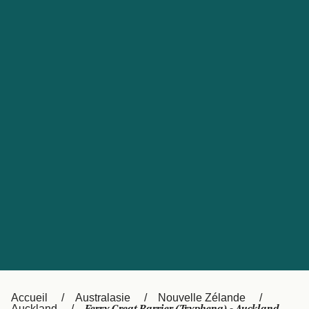
United States
Россия
Portugal
Catalan
대한민국
Suomi
Slovensko
Nederland
Česká republika
Australia
España
New Zealand
日本
Sverige
Ireland
Danmark
中国
Türkiye
العربية
UK
Österreich (DE)
Italia
Accueil
Australasie
Nouvelle Zélande
Auckland