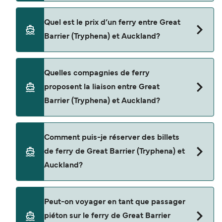
La traversée en ferry de Great Barrier (Tryphena)
Quel est le prix d’un ferry entre Great
à Auckland est d'environ 4 heures. La durée des
Barrier (Tryphena) et Auckland?
traversées peut varier d'une saison à l'autre. Nous
vous conseillons donc de vérifier ce qu'il en est,
pour le départ de votre choix.
Le tarif d’une traversée en ferry de Great Barrier
Quelles compagnies de ferry
(Tryphena) à Auckland peut varier selon la saison.
proposent la liaison entre Great
Le prix moyen de Great Barrier (Tryphena) à
Barrier (Tryphena) et Auckland?
Auckland est de $185. Prix hors frais de
réservation.
Cette traversée en ferry est opérée par Sealink
Comment puis-je réserver des billets
NZ.
de ferry de Great Barrier (Tryphena) et
Auckland?
Réservez des ferries de Great Barrier (Tryphena) à
Peut-on voyager en tant que passager
Auckland en utilisant notre moteur de recherche
piéton sur le ferry de Great Barrier
et consultez notre page d'offres pour consulter