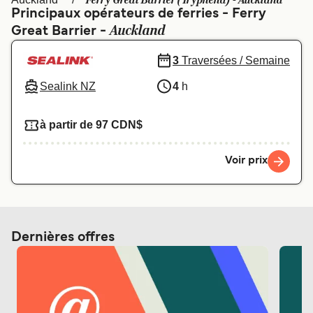
Ferry Great Barrier (Tryphena) - Auckland
Canada
België (NL)
Principaux opérateurs de ferries - Ferry
Auckland
Great Barrier -
Ελλάδα
Polska
Deutschland
Schweiz (DE)
3
Traversées / Semaine
Sealink NZ
4
h
Norge
Україна
Indonesia
المغرب
à partir de 97 CDN$
Voir prix
Dernières offres