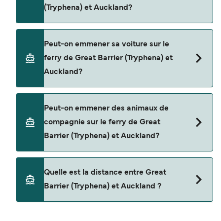
(Tryphena) et Auckland?
les dernières promotions disponibles.
Oui, vous pouvez voyager en tant que passager
Peut-on emmener sa voiture sur le
piéton de Great Barrier (Tryphena) à Auckland
ferry de Great Barrier (Tryphena) et
avec
Auckland?
Sealink NZ
Oui, vous pouvez voyager avec un véhicule de
Peut-on emmener des animaux de
Great Barrier (Tryphena) à Auckland a avec
compagnie sur le ferry de Great
Sealink NZ
Barrier (Tryphena) et Auckland?
Oui, les animaux de compagnie sont autorisés à
Quelle est la distance entre Great
bord du ferry. Vous aurez peut-être besoin d'un
Barrier (Tryphena) et Auckland ?
passeport pour animaux et d'autres documents.
Vous pouvez actuellement emmener des
animaux à bord des ferries avec
La distance entre Great Barrier (Tryphena) et