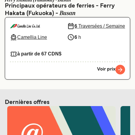
Ferry Hakata (Fukuoka) - Busan
Canada
België (NL)
Principaux opérateurs de ferries - Ferry
Busan
Hakata (Fukuoka) -
Ελλάδα
Polska
Deutschland
Schweiz (DE)
6
Traversées / Semaine
Camellia Line
6
h
Norge
Україна
Indonesia
المغرب
à partir de 67 CDN$
Voir prix
Dernières offres