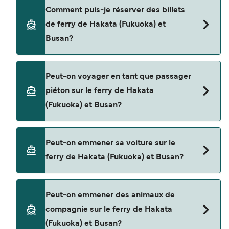
Cette traversée en ferry est opérée par Camellia
Comment puis-je réserver des billets
Line.
de ferry de Hakata (Fukuoka) et
Busan?
Réservez des ferries de Hakata (Fukuoka) à Busan
Peut-on voyager en tant que passager
en utilisant notre moteur de recherche et
piéton sur le ferry de Hakata
consultez notre page d'offres pour consulter les
(Fukuoka) et Busan?
dernières promotions disponibles.
Oui, vous pouvez voyager en tant que passager
Peut-on emmener sa voiture sur le
piéton de Hakata (Fukuoka) à Busan avec
ferry de Hakata (Fukuoka) et Busan?
Camellia Line
Non, les opérateurs n’acceptent actuellement
Peut-on emmener des animaux de
pas les voitures à bord pour les traversées en
compagnie sur le ferry de Hakata
ferry entre Hakata (Fukuoka) et Busan.
(Fukuoka) et Busan?