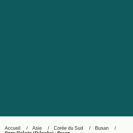
United States
Россия
Portugal
Catalan
대한민국
Suomi
Slovensko
Nederland
Česká republika
Australia
España
New Zealand
日本
Sverige
Ireland
Danmark
中国
Türkiye
العربية
UK
Österreich (DE)
Italia
Accueil
Asie
Corée du Sud
Busan