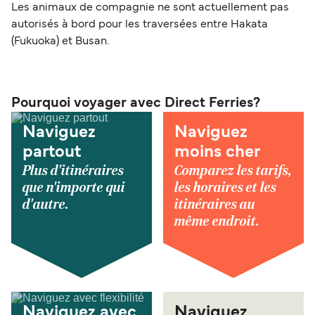
Les animaux de compagnie ne sont actuellement pas
autorisés à bord pour les traversées entre Hakata
(Fukuoka) et Busan.
Pourquoi voyager avec Direct Ferries?
Naviguez
Naviguez
partout
moins cher
Plus d'itinéraires
Comparez les tarifs,
que n'importe qui
les horaires et les
d'autre.
itinéraires au
même endroit.
Naviguez avec
Naviguez