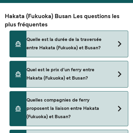
Hakata (Fukuoka) Busan Les questions les
plus fréquentes
Quelle est la durée de la traversée
entre Hakata (Fukuoka) et Busan?
La traversée en ferry de Hakata (Fukuoka) à
Quel est le prix d’un ferry entre
Busan est d'environ 6 heures. La durée des
Hakata (Fukuoka) et Busan?
traversées peut varier d'une saison à l'autre. Nous
vous conseillons donc de vérifier ce qu'il en est,
pour le départ de votre choix.
Le tarif d’une traversée en ferry de Hakata
Quelles compagnies de ferry
(Fukuoka) à Busan peut varier selon la saison. Le
proposent la liaison entre Hakata
prix moyen de Hakata (Fukuoka) à Busan est de
(Fukuoka) et Busan?
$182. Prix hors frais de réservation.