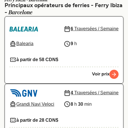
Ferry Ibiza - Barcelone
Canada
België (NL)
Principaux opérateurs de ferries - Ferry Ibiza
Barcelone
-
Ελλάδα
Polska
Deutschland
Schweiz (DE)
6
Traversées / Semaine
Norge
Україна
Balearia
9
h
Indonesia
المغرب
à partir de 58 CDN$
Voir prix
4
Traversées / Semaine
Grandi Navi Veloci
8
h
30
min
à partir de 28 CDN$