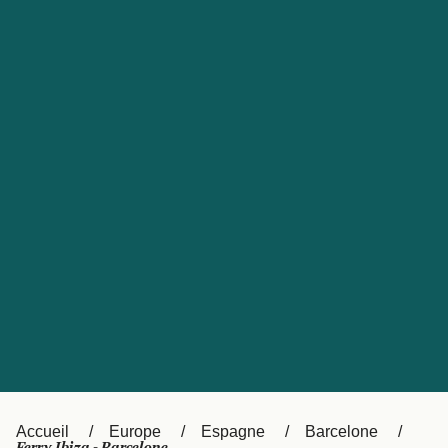
United States
Россия
Portugal
Catalan
대한민국
Suomi
Slovensko
Nederland
Česká republika
Australia
España
New Zealand
日本
Sverige
Ireland
Danmark
中国
Türkiye
العربية
UK
Österreich (DE)
Italia
Accueil
Europe
Espagne
Barcelone