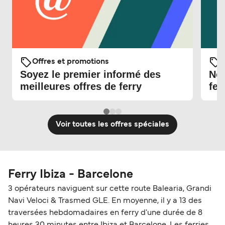
Offres et promotions
O
Soyez le premier informé des
Nou
meilleures offres de ferry
fer
Voir toutes les offres spéciales
Ferry Ibiza - Barcelone
3 opérateurs naviguent sur cette route Balearia, Grandi
Navi Veloci & Trasmed GLE. En moyenne, il y a 13 des
traversées hebdomadaires en ferry d'une durée de 8
heures 30 minutes entre Ibiza et Barcelone. Les ferries