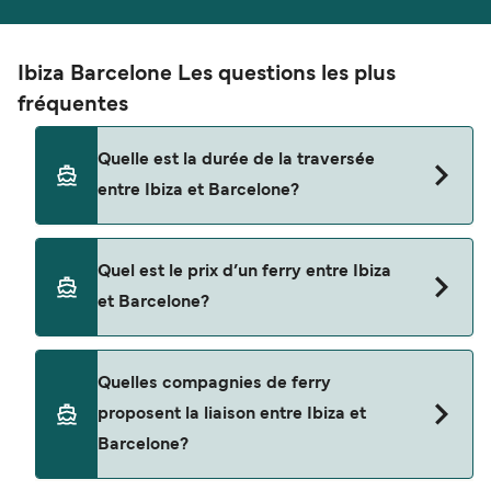
Ibiza Barcelone Les questions les plus
fréquentes
Quelle est la durée de la traversée
entre Ibiza et Barcelone?
La traversée en ferry de Ibiza à Barcelone est
Quel est le prix d’un ferry entre Ibiza
d'environ 8 heures 30 minutes. La durée des
et Barcelone?
traversées peut varier d'une saison à l'autre. Nous
vous conseillons donc de vérifier ce qu'il en est,
pour le départ de votre choix.
Le tarif d’une traversée en ferry de Ibiza à
Quelles compagnies de ferry
Barcelone peut varier selon la saison. Le prix
proposent la liaison entre Ibiza et
moyen de Ibiza à Barcelone est de $72. Prix hors
Barcelone?
frais de réservation.