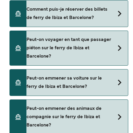
Il y a 3 compagnies de ferry populaires pour
Comment puis-je réserver des billets
naviguer de Ibiza à Barcelone. Il s'agit de
de ferry de Ibiza et Barcelone?
Balearia
Grandi Navi Veloci
Réservez des ferries de Ibiza à Barcelone en
Peut-on voyager en tant que passager
utilisant notre moteur de recherche et consultez
Trasmed GLE
piéton sur le ferry de Ibiza et
notre page d'offres pour consulter les dernières
Barcelone?
promotions disponibles.
Oui, vous pouvez voyager en tant que passager
Peut-on emmener sa voiture sur le
piéton de Ibiza à Barcelone avec
ferry de Ibiza et Barcelone?
Balearia
Grandi Navi Veloci
Oui, vous pouvez voyager avec un véhicule de
Peut-on emmener des animaux de
Ibiza à Barcelone a avec
Trasmed GLE
compagnie sur le ferry de Ibiza et
Balearia
Barcelone?