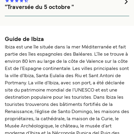
compliquée avec de nombreuses annonces et beaucoup
"Traversée du 5 octobre "
d'attente alors qu'il y avait peu de passagers et pas
Tout était Parfait
beaucoup de voitures. Le bateau a été ponctuel au départ
et à l'escale, à Majorque, mais à Barcelone, il y a eu de
l'attente avant de pouvoir rentrer au port.
Guide de Ibiza
Ibiza est une île située dans la mer Méditerranée et fait
partie des îles espagnoles des Baléares. L'île se trouve à
environ 80 km au large de la côte de Valence sur la côte
Est de l'Espagne continentale. Les villes principales sont
la ville d'Ibiza, Santa Eulalia des Riu et Sant Antoni de
Portmany. La ville d'Ibiza, avec son port, a été déclarée
site du patrimoine mondial de l'UNESCO et est une
destination populaire pour les touristes. Dans Ibiza les
touristes trouverons des bâtiments fortifiés de la
Renaissance, l'église de Santo Domingo, les maisons des
propriétaires, la cathédrale, la maison de la Curie, le
Musée Archéologique, le château, le musée d'art
moderne d'Ibiza et la Nécropole Punica del Puig des