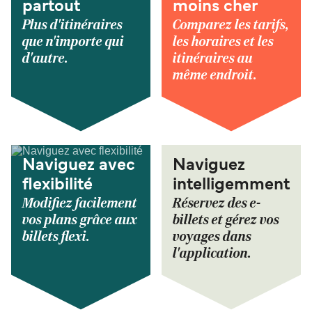
partout
moins cher
Plus d'itinéraires
Comparez les tarifs,
que n'importe qui
les horaires et les
d'autre.
itinéraires au
même endroit.
Naviguez avec
Naviguez
flexibilité
intelligemment
Modifiez facilement
Réservez des e-
vos plans grâce aux
billets et gérez vos
billets flexi.
voyages dans
l'application.