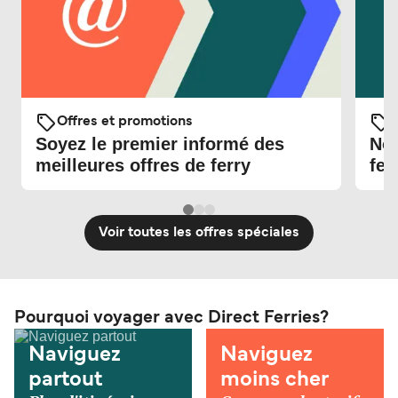
Offres et promotions
O
Soyez le premier informé des
Nou
meilleures offres de ferry
fer
Voir toutes les offres spéciales
Pourquoi voyager avec Direct Ferries?
Naviguez
Naviguez
partout
moins cher