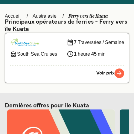
Canada
België (NL)
Ελλάδα
Polska
Ferry vers île Kuata
Accueil
Australasie
Principaux opérateurs de ferries - Ferry vers
Deutschland
Schweiz (DE)
île Kuata
Norge
Україна
7
Traversées / Semaine
Indonesia
المغرب
South Sea Cruises
1
heure
45
min
Voir prix
Dernières offres pour île Kuata