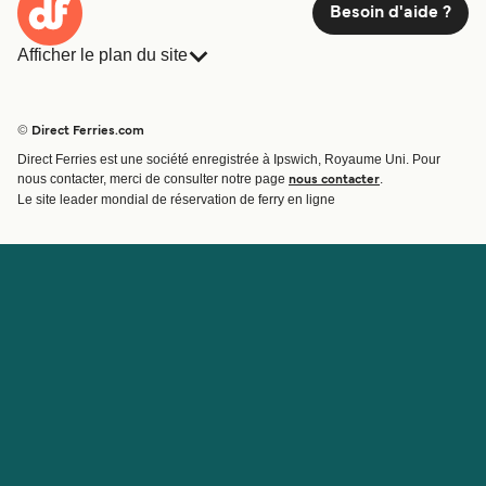
Besoin d'aide ?
Afficher le plan du site
Ferries
Réservations
Pays
Hébergement
© Direct Ferries.com
Compagnies de ferry
Direct Ferries est une société enregistrée à Ipswich, Royaume Uni. Pour
Traversées et ports
nous contacter, merci de consulter notre page
.
nous contacter
Billet de bateau
Le site leader mondial de réservation de ferry en ligne
Compte
Aide et assistance
Gérer ma réservation
Contactez nous
Confirmation de la réservation
Service Client
Aide
À propos de Direct
Travaillez avec nous
Ferries
Programme d'affiliation
Sites internationaux
Programme d'agent
À propos