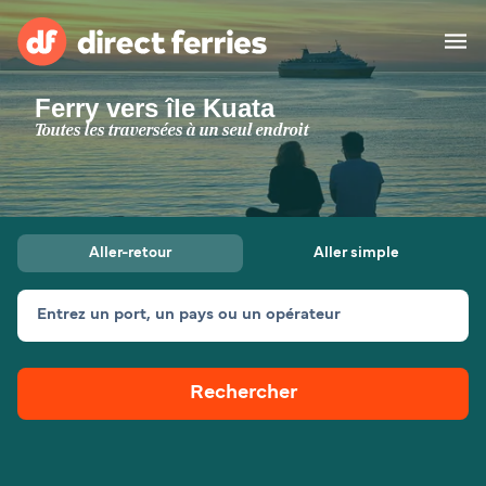
Ferry vers île Kuata
Compagnies de ferry
Toutes les traversées à un seul endroit
Pays
Billet de bateau
Aller-retour
Aller simple
Traversées et ports
Hébergement
Ferries
Entrez un port, un pays ou un opérateur
Canada (FR)
Rechercher
Mon Compte
Suisse (FR)
France
Service Client
Belgique (FR)
Maroc (FR)