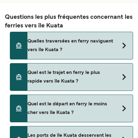
Questions les plus fréquentes concernant les
ferries vers île Kuata
Quelles traversées en ferry naviguent
vers île Kuata ?
Les ferries vers île Kuata naviguent depuis
Quel est le trajet en ferry le plus
Denarau
rapide vers île Kuata ?
La traversée en ferry la plus rapide vers île Kuata
Quel est le départ en ferry le moins
est sur la route Denarau - île Barefoot Kuata, avec
cher vers île Kuata ?
une durée du trajet d’environ 1 heure 45 minutes.
La traversée en ferry la moins chère vers île
Les ports de île Kuata desservant les