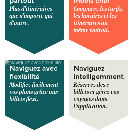
partout
moins cher
Plus d'itinéraires
Comparez les tarifs,
que n'importe qui
les horaires et les
d'autre.
itinéraires au
même endroit.
Naviguez avec
Naviguez
flexibilité
intelligemment
Modifiez facilement
Réservez des e-
vos plans grâce aux
billets et gérez vos
billets flexi.
voyages dans
l'application.