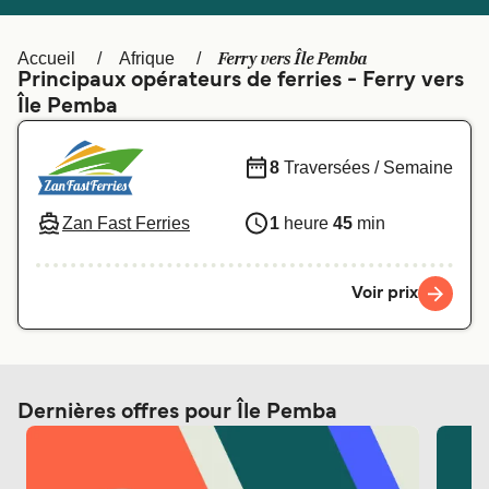
Canada
België (NL)
Ελλάδα
Polska
Ferry vers Île Pemba
Accueil
Afrique
Principaux opérateurs de ferries - Ferry vers
Deutschland
Schweiz (DE)
Île Pemba
Norge
Україна
8
Traversées / Semaine
Indonesia
المغرب
Zan Fast Ferries
1
heure
45
min
Voir prix
Dernières offres pour Île Pemba