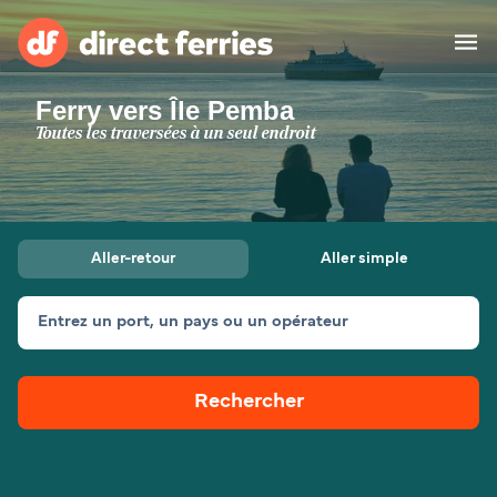
Ferry vers Île Pemba
Compagnies de ferry
Toutes les traversées à un seul endroit
Pays
Billet de bateau
Aller-retour
Aller simple
Traversées et ports
Hébergement
Ferries
Entrez un port, un pays ou un opérateur
Canada (FR)
Rechercher
Mon Compte
Suisse (FR)
France
Service Client
Belgique (FR)
Maroc (FR)