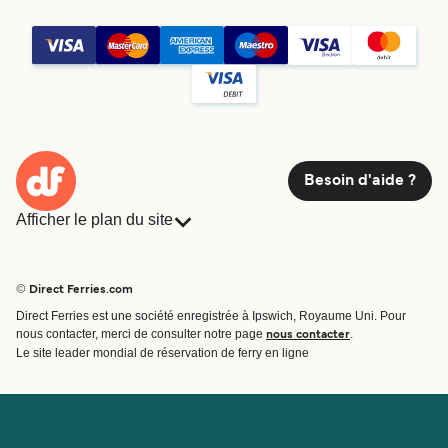
Besoin d'aide ?
Afficher le plan du site
Ferries
Réservations
Pays
Hébergement
© Direct Ferries.com
Compagnies de ferry
Direct Ferries est une société enregistrée à Ipswich, Royaume Uni. Pour
Traversées et ports
nous contacter, merci de consulter notre page
.
nous contacter
Billet de bateau
Le site leader mondial de réservation de ferry en ligne
Compte
Aide et assistance
Gérer ma réservation
Contactez nous