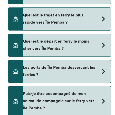
Les ferries vers Île Pemba naviguent depuis
Quel est le trajet en ferry le plus
Zanzibar
rapide vers Île Pemba ?
Tanga
La traversée en ferry la plus rapide vers Île
Quel est le départ en ferry le moins
Pemba est sur la route Tanga - Mkoani, avec une
cher vers Île Pemba ?
durée du trajet d’environ 1 heure 30 minutes.
La traversée en ferry la moins chère vers Île
Les ports de Île Pemba desservant les
Pemba coûte $195 sur la route Tanga - Mkoani.
ferries ?
Prix hors frais de réservation.
Les ports de Île Pemba avec des départs de
Puis-je être accompagné de mon
ferries disponibles sont
animal de compagnie sur le ferry vers
Mkoani
Île Pemba ?