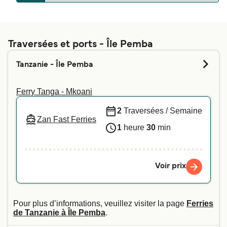
C'est la compagnie de ferry qui détermine si les
animaux de compagnie sont autorisés à bord ou
pas. Il vous suffit de saisir vos informations ci-
Traversées et ports - Île Pemba
dessus, et nous vous indiquerons si vous pouvez
Tanzanie - Île Pemba
emmener votre animal de compagnie sur la
traversée de votre choix. Pour plus d'informations
Ferry Tanga - Mkoani
- ou si vous voyagez avec un animal d'assistance
- nous vous recommandons de contacter
2
Traversées / Semaine
Zan Fast Ferries
directement notre service client.
1
heure
30
min
Voir prix
Pour plus d’informations, veuillez visiter la page
Ferries
de Tanzanie à Île Pemba
.