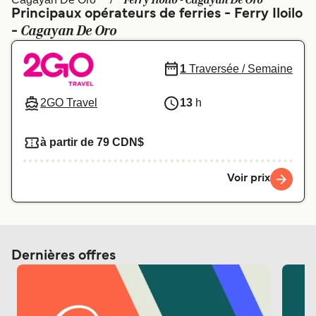
Ferry Iloilo - Cagayan De Oro
Canada
België (NL)
Principaux opérateurs de ferries - Ferry Iloilo
Cagayan De Oro
-
Ελλάδα
Polska
Deutschland
Schweiz (DE)
1
Traversée / Semaine
Norge
Україна
2GO Travel
13
h
Indonesia
المغرب
à partir de 79 CDN$
Voir prix
Dernières offres