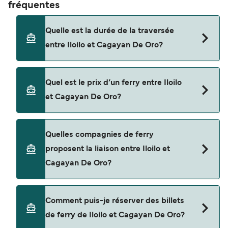
fréquentes
Quelle est la durée de la traversée
entre Iloilo et Cagayan De Oro?
La traversée en ferry de Iloilo à Cagayan De Oro
Quel est le prix d’un ferry entre Iloilo
est d'environ 13 heures. La durée des traversées
et Cagayan De Oro?
peut varier d'une saison à l'autre. Nous vous
conseillons donc de vérifier ce qu'il en est, pour le
départ de votre choix.
Le tarif d’une traversée en ferry de Iloilo à
Quelles compagnies de ferry
Cagayan De Oro peut varier selon la saison. Le
proposent la liaison entre Iloilo et
prix moyen de Iloilo à Cagayan De Oro est de
Cagayan De Oro?
$146. Prix hors frais de réservation.
Cette traversée en ferry est opérée par 2GO
Comment puis-je réserver des billets
Travel.
de ferry de Iloilo et Cagayan De Oro?