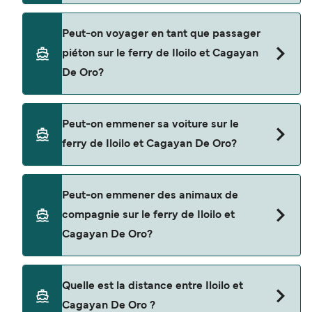
Réservez des ferries de Iloilo à Cagayan De Oro
Peut-on voyager en tant que passager
en utilisant notre moteur de recherche et
piéton sur le ferry de Iloilo et Cagayan
consultez notre page d'offres pour consulter les
De Oro?
dernières promotions disponibles.
Oui, vous pouvez voyager en tant que passager
Peut-on emmener sa voiture sur le
piéton de Iloilo à Cagayan De Oro avec
ferry de Iloilo et Cagayan De Oro?
2GO Travel
Non, les opérateurs n’acceptent actuellement
Peut-on emmener des animaux de
pas les voitures à bord pour les traversées en
compagnie sur le ferry de Iloilo et
ferry entre Iloilo et Cagayan De Oro.
Cagayan De Oro?
Les animaux de compagnie ne sont actuellement
Quelle est la distance entre Iloilo et
pas autorisés à bord pour les traversées entre
Cagayan De Oro ?
Iloilo et Cagayan De Oro.