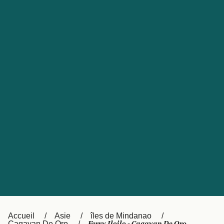
United States
Россия
Portugal
Catalan
대한민국
Suomi
Slovensko
Nederland
Česká republika
Australia
España
New Zealand
日本
Sverige
Ireland
Danmark
中国
Türkiye
العربية
UK
Österreich (DE)
Italia
Accueil
Asie
îles de Mindanao
Cagayan De Oro