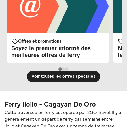
Offres et promotions
O
Soyez le premier informé des
Nou
meilleures offres de ferry
fer
Voir toutes les offres spéciales
Ferry Iloilo - Cagayan De Oro
Cette traversée en ferry est opérée par 2GO Travel. Il y a
généralement un départ de ferry par semaine entre
Iloilo et Cagayan De Oro avec un temps de traversée