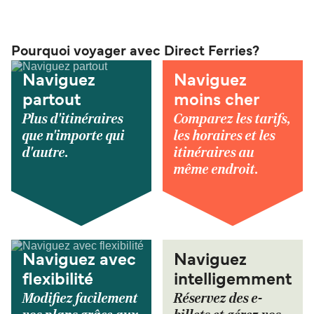
Pourquoi voyager avec Direct Ferries?
Naviguez
Naviguez
partout
moins cher
Plus d'itinéraires
Comparez les tarifs,
que n'importe qui
les horaires et les
d'autre.
itinéraires au
même endroit.
Naviguez avec
Naviguez
flexibilité
intelligemment
Modifiez facilement
Réservez des e-