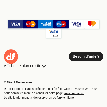
Besoin d'aide ?
Afficher le plan du site
Ferries
Réservations
Pays
Hébergement
© Direct Ferries.com
Compagnies de ferry
Direct Ferries est une société enregistrée à Ipswich, Royaume Uni. Pour
Traversées et ports
nous contacter, merci de consulter notre page
.
nous contacter
Billet de bateau
Le site leader mondial de réservation de ferry en ligne