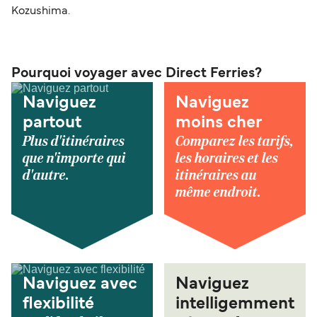
Kozushima.
Pourquoi voyager avec Direct Ferries?
Naviguez
Naviguez
partout
moins cher
Plus d'itinéraires
Comparez les tarifs,
que n'importe qui
les horaires et les
d'autre.
itinéraires au
même endroit.
Naviguez avec
Naviguez
flexibilité
intelligemment