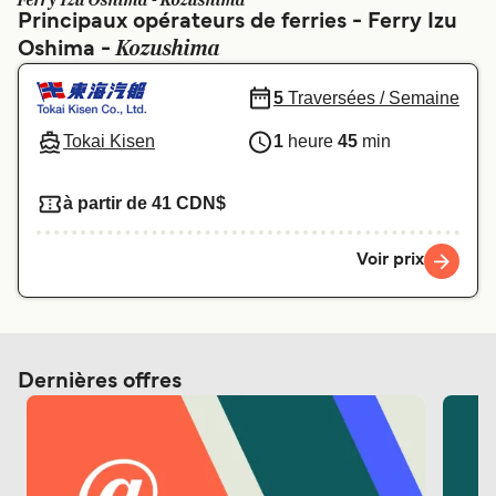
Ferry Izu Oshima - Kozushima
Canada
België (NL)
Principaux opérateurs de ferries - Ferry Izu
Kozushima
Oshima -
Ελλάδα
Polska
Deutschland
Schweiz (DE)
5
Traversées / Semaine
Norge
Україна
Tokai Kisen
1
heure
45
min
Indonesia
المغرب
à partir de 41 CDN$
Voir prix
Dernières offres