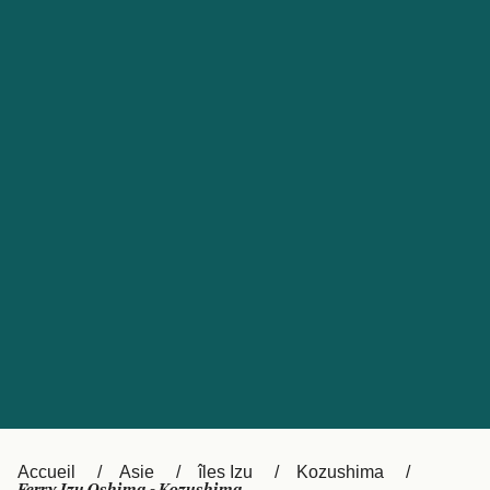
United States
Россия
Portugal
Catalan
대한민국
Suomi
Slovensko
Nederland
Česká republika
Australia
España
New Zealand
日本
Sverige
Ireland
Danmark
中国
Türkiye
العربية
UK
Österreich (DE)
Italia
Accueil
Asie
îles Izu
Kozushima