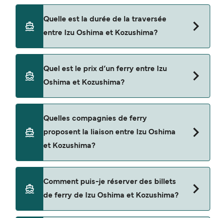
Quelle est la durée de la traversée
entre Izu Oshima et Kozushima?
La traversée en ferry de Izu Oshima à Kozushima
Quel est le prix d’un ferry entre Izu
est d'environ 1 heure 45 minutes. La durée des
Oshima et Kozushima?
traversées peut varier d'une saison à l'autre. Nous
vous conseillons donc de vérifier ce qu'il en est,
pour le départ de votre choix.
Le tarif d’une traversée en ferry de Izu Oshima à
Quelles compagnies de ferry
Kozushima peut varier selon la saison. Le prix
proposent la liaison entre Izu Oshima
moyen de Izu Oshima à Kozushima est de $94.
et Kozushima?
Prix hors frais de réservation.
Cette traversée en ferry est opérée par Tokai
Comment puis-je réserver des billets
Kisen.
de ferry de Izu Oshima et Kozushima?