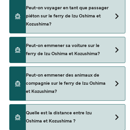
Réservez des ferries de Izu Oshima à Kozushima
Peut-on voyager en tant que passager
en utilisant notre moteur de recherche et
piéton sur le ferry de Izu Oshima et
consultez notre page d'offres pour consulter les
Kozushima?
dernières promotions disponibles.
Oui, vous pouvez voyager en tant que passager
Peut-on emmener sa voiture sur le
piéton de Izu Oshima à Kozushima avec
ferry de Izu Oshima et Kozushima?
Tokai Kisen
Non, les opérateurs n’acceptent actuellement
Peut-on emmener des animaux de
pas les voitures à bord pour les traversées en
compagnie sur le ferry de Izu Oshima
ferry entre Izu Oshima et Kozushima.
et Kozushima?
Les animaux de compagnie ne sont actuellement
Quelle est la distance entre Izu
pas autorisés à bord pour les traversées entre Izu
Oshima et Kozushima ?
Oshima et Kozushima.