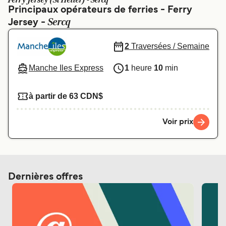
Ferry Jersey (St Helier) - Sercq
Canada
België (NL)
Principaux opérateurs de ferries - Ferry
Sercq
Jersey -
Ελλάδα
Polska
Deutschland
Schweiz (DE)
2
Traversées / Semaine
Norge
Україна
Manche Iles Express
1
heure
10
min
Indonesia
المغرب
à partir de 63 CDN$
Voir prix
Dernières offres