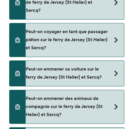
de ferry de Jersey (St Helier) et
Sercq?
Réservez des ferries de Jersey (St Helier) à Sercq
Peut-on voyager en tant que passager
en utilisant notre moteur de recherche et
piéton sur le ferry de Jersey (St Helier)
consultez notre page d'offres pour consulter les
et Sercq?
dernières promotions disponibles.
Oui, vous pouvez voyager en tant que passager
Peut-on emmener sa voiture sur le
piéton de Jersey (St Helier) à Sercq avec
ferry de Jersey (St Helier) et Sercq?
Manche Iles Express
Non, les opérateurs n’acceptent actuellement
Peut-on emmener des animaux de
pas les voitures à bord pour les traversées en
compagnie sur le ferry de Jersey (St
ferry entre Jersey (St Helier) et Sercq.
Helier) et Sercq?