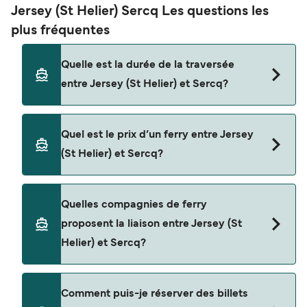
Jersey (St Helier) Sercq Les questions les
plus fréquentes
Quelle est la durée de la traversée
entre Jersey (St Helier) et Sercq?
La traversée en ferry de Jersey (St Helier) à Sercq
Quel est le prix d’un ferry entre Jersey
est d'environ 1 heure 10 minutes. La durée des
(St Helier) et Sercq?
traversées peut varier d'une saison à l'autre. Nous
vous conseillons donc de vérifier ce qu'il en est,
pour le départ de votre choix.
Le tarif d’une traversée en ferry de Jersey (St
Quelles compagnies de ferry
Helier) à Sercq peut varier selon la saison. Le prix
proposent la liaison entre Jersey (St
moyen de Jersey (St Helier) à Sercq est de $300.
Helier) et Sercq?
Prix hors frais de réservation.
Cette traversée en ferry est opérée par Manche
Comment puis-je réserver des billets
Iles Express.