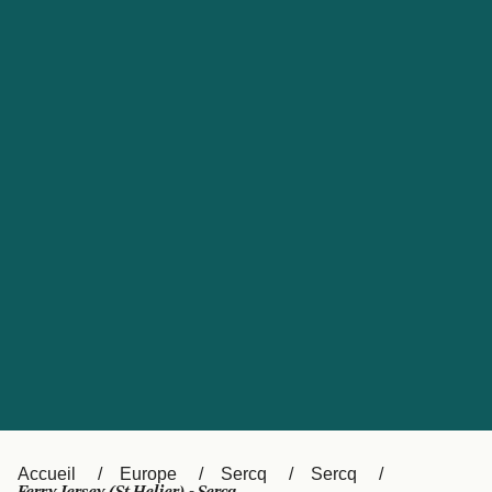
United States
Россия
Portugal
Catalan
대한민국
Suomi
Slovensko
Nederland
Česká republika
Australia
España
New Zealand
日本
Sverige
Ireland
Danmark
中国
Türkiye
العربية
UK
Österreich (DE)
Italia
Accueil
Europe
Sercq
Sercq