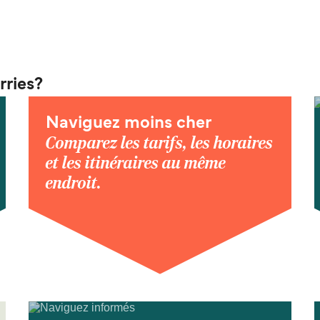
rries?
Naviguez moins cher
Comparez les tarifs, les horaires
et les itinéraires au même
endroit.