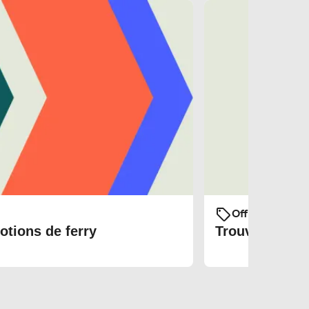
Offres et prom
otions de ferry
Trouvez les bi