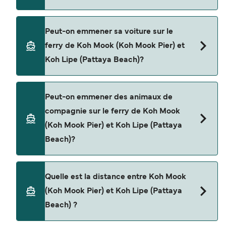
Oui, vous pouvez voyager en tant que passager
Peut-on emmener sa voiture sur le
piéton de Koh Mook (Koh Mook Pier) à Koh Lipe
ferry de Koh Mook (Koh Mook Pier) et
(Pattaya Beach) avec
Koh Lipe (Pattaya Beach)?
Bundhaya Speed Boat
Satun Pakbara Speed Boat Club
Non, les opérateurs n’acceptent actuellement
Peut-on emmener des animaux de
pas les voitures à bord pour les traversées en
compagnie sur le ferry de Koh Mook
ferry entre Koh Mook (Koh Mook Pier) et Koh Lipe
(Koh Mook Pier) et Koh Lipe (Pattaya
(Pattaya Beach).
Beach)?
Les animaux de compagnie ne sont actuellement
Quelle est la distance entre Koh Mook
pas autorisés à bord pour les traversées entre
(Koh Mook Pier) et Koh Lipe (Pattaya
Koh Mook (Koh Mook Pier) et Koh Lipe (Pattaya
Beach) ?
Beach).