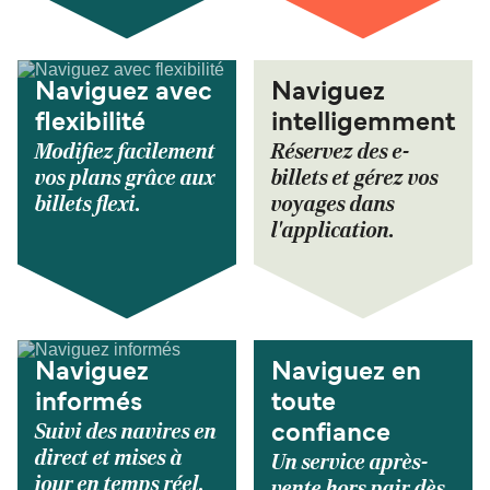
Naviguez avec
Naviguez
flexibilité
intelligemment
Modifiez facilement
Réservez des e-
vos plans grâce aux
billets et gérez vos
billets flexi.
voyages dans
l'application.
Naviguez
Naviguez en
informés
toute
Suivi des navires en
confiance
direct et mises à
Un service après-
jour en temps réel.
vente hors pair dès