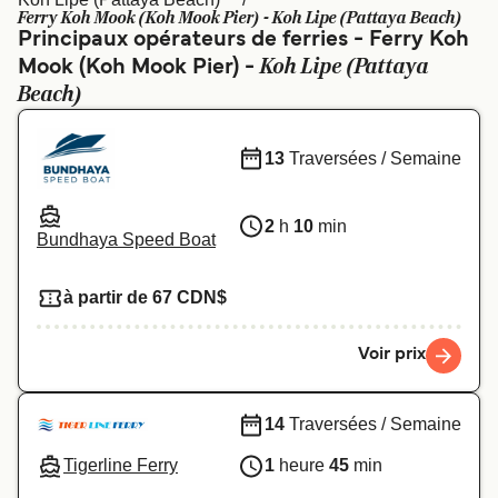
Canada
België (NL)
Ferry Koh Mook (Koh Mook Pier) - Koh Lipe (Pattaya Beach)
Principaux opérateurs de ferries - Ferry Koh
Ελλάδα
Polska
Koh Lipe (Pattaya
Mook (Koh Mook Pier) -
Beach)
Deutschland
Schweiz (DE)
Norge
Україна
13
Traversées / Semaine
Indonesia
المغرب
2
h
10
min
Bundhaya Speed Boat
à partir de 67 CDN$
Voir prix
14
Traversées / Semaine
Tigerline Ferry
1
heure
45
min