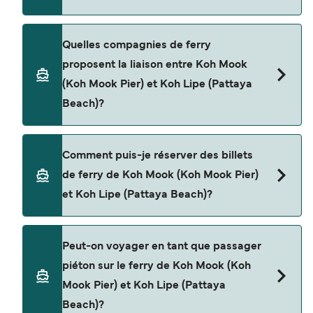
conseillons donc de vérifier ce qu'il en est, pour le
départ de votre choix.
Le tarif d’une traversée en ferry de Koh Mook
Quelles compagnies de ferry
(Koh Mook Pier) à Koh Lipe (Pattaya Beach) peut
proposent la liaison entre Koh Mook
varier selon la saison. Le prix moyen de Koh Mook
(Koh Mook Pier) et Koh Lipe (Pattaya
(Koh Mook Pier) à Koh Lipe (Pattaya Beach) est de
Beach)?
$121. Prix hors frais de réservation.
Il y a 2 compagnies de ferry populaires pour
Comment puis-je réserver des billets
naviguer de Koh Mook (Koh Mook Pier) à Koh Lipe
de ferry de Koh Mook (Koh Mook Pier)
(Pattaya Beach). Il s'agit de
et Koh Lipe (Pattaya Beach)?
Bundhaya Speed Boat
Satun Pakbara Speed Boat Club
Réservez des ferries de Koh Mook (Koh Mook Pier)
Peut-on voyager en tant que passager
à Koh Lipe (Pattaya Beach) en utilisant notre
piéton sur le ferry de Koh Mook (Koh
moteur de recherche et consultez notre page
Mook Pier) et Koh Lipe (Pattaya
d'offres pour consulter les dernières promotions
Beach)?
disponibles.