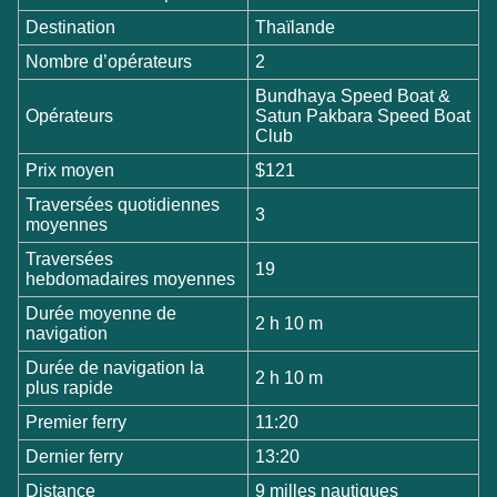
Destination
Thaïlande
Nombre d’opérateurs
2
Bundhaya Speed Boat &
Opérateurs
Satun Pakbara Speed Boat
Club
Prix moyen
$121
Traversées quotidiennes
3
moyennes
Traversées
19
hebdomadaires moyennes
Durée moyenne de
2 h 10 m
navigation
Durée de navigation la
2 h 10 m
plus rapide
Premier ferry
11:20
Dernier ferry
13:20
Distance
9 milles nautiques