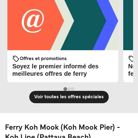
Offres et promotions
O
Soyez le premier informé des
Nou
meilleures offres de ferry
fer
Voir toutes les offres spéciales
Ferry Koh Mook (Koh Mook Pier) -
Koh Lipe (Pattaya Beach)