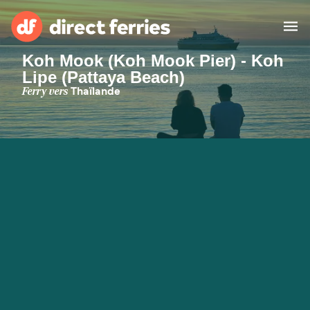
Koh Mook (Koh Mook Pier) - Koh
Lipe (Pattaya Beach)
Compagnies de ferry
Ferry vers
Thaïlande
Pays
Billet de bateau
Traversées et ports
Hébergement
Ferries
Canada (FR)
Mon Compte
Suisse (FR)
France
Service Client
Belgique (FR)
Maroc (FR)