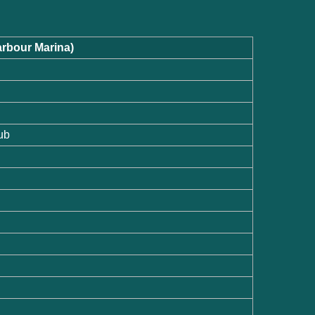
arbour Marina)
ub