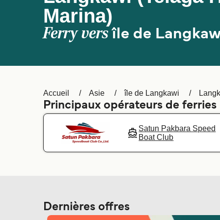
Marina)
Ferry vers
île de Langkaw
Accueil
Asie
île de Langkawi
Langk
Principaux opérateurs de ferrie
Satun Pakbara Speed
Boat Club
Dernières offres