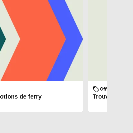
Offres et prom
otions de ferry
Trouvez les bi