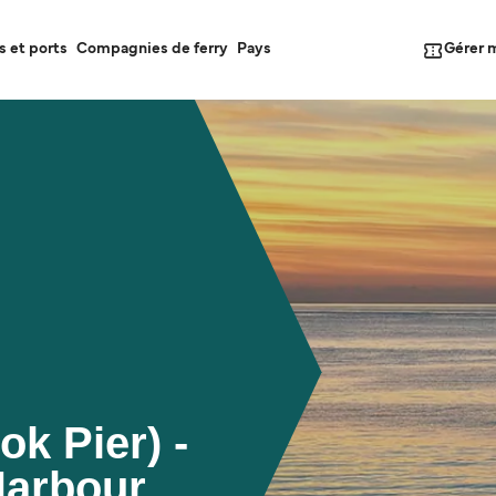
Gérer 
s et ports
Compagnies de ferry
Pays
k Pier) -
Harbour