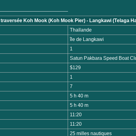
traversée Koh Mook (Koh Mook Pier) - Langkawi (Telaga H
Thaïlande
île de Langkawi
1
Satun Pakbara Speed Boat Cl
$129
1
7
5 h 40 m
5 h 40 m
11:20
11:20
25 milles nautiques