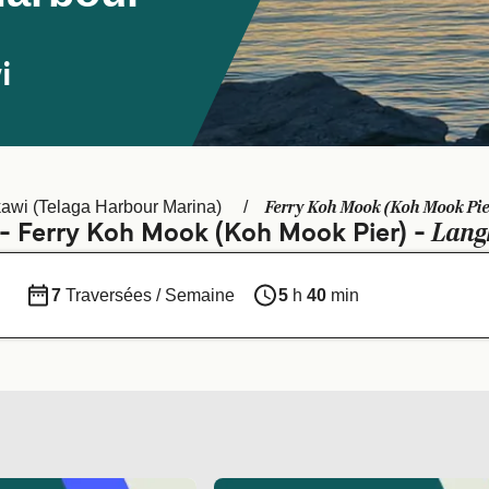
i
Ferry Koh Mook (Koh Mook Pie
awi (Telaga Harbour Marina)
Lang
s - Ferry Koh Mook (Koh Mook Pier) -
7
Traversées / Semaine
5
h
40
min