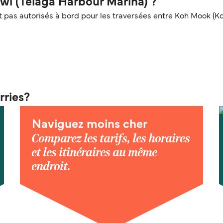
wi (Telaga Harbour Marina) ?
pas autorisés à bord pour les traversées entre Koh Mook (Ko
rries?
Naviguez moins cher
Comparez les tarifs, les horaires
et les itinéraires au même
endroit.