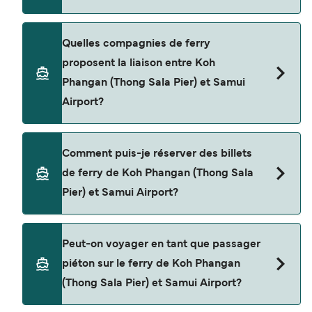
qu'il en est, pour le départ de votre choix.
Le tarif d’une traversée en ferry de Koh Phangan
Quelles compagnies de ferry
(Thong Sala Pier) à Samui Airport peut varier
proposent la liaison entre Koh
selon la saison. Le prix moyen de Koh Phangan
Phangan (Thong Sala Pier) et Samui
(Thong Sala Pier) à Samui Airport est de $53. Prix
Airport?
hors frais de réservation.
Il y a 3 compagnies de ferry populaires pour
Comment puis-je réserver des billets
naviguer de Koh Phangan (Thong Sala Pier) à
de ferry de Koh Phangan (Thong Sala
Samui Airport. Il s'agit de
Pier) et Samui Airport?
Lomprayah High Speed Ferries
Seatran Discovery
Réservez des ferries de Koh Phangan (Thong Sala
Peut-on voyager en tant que passager
Pier) à Samui Airport en utilisant notre moteur de
Lomlahkkhirin
piéton sur le ferry de Koh Phangan
recherche et consultez notre page d'offres pour
(Thong Sala Pier) et Samui Airport?
consulter les dernières promotions disponibles.