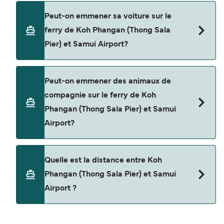
Oui, vous pouvez voyager en tant que passager
Peut-on emmener sa voiture sur le
piéton de Koh Phangan (Thong Sala Pier) à Samui
ferry de Koh Phangan (Thong Sala
Airport avec
Pier) et Samui Airport?
Lomprayah High Speed Ferries
Seatran Discovery
Non, les opérateurs n’acceptent actuellement
Peut-on emmener des animaux de
pas les voitures à bord pour les traversées en
Lomlahkkhirin
compagnie sur le ferry de Koh
ferry entre Koh Phangan (Thong Sala Pier) et
Phangan (Thong Sala Pier) et Samui
Samui Airport.
Airport?
Les animaux de compagnie ne sont actuellement
Quelle est la distance entre Koh
pas autorisés à bord pour les traversées entre
Phangan (Thong Sala Pier) et Samui
Koh Phangan (Thong Sala Pier) et Samui Airport.
Airport ?
La distance entre Koh Phangan (Thong Sala Pier)