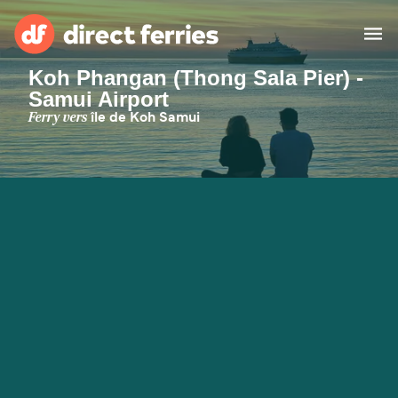
Koh Phangan (Thong Sala Pier) -
Samui Airport
Compagnies de ferry
Ferry vers
île de Koh Samui
Pays
Billet de bateau
Traversées et ports
Hébergement
Ferries
Canada (FR)
Mon Compte
Suisse (FR)
France
Service Client
Belgique (FR)
Maroc (FR)