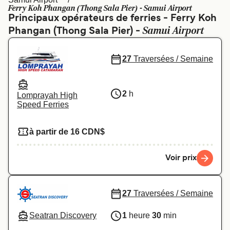
Canada
België (NL)
Ferry Koh Phangan (Thong Sala Pier) - Samui Airport
Principaux opérateurs de ferries - Ferry Koh
Ελλάδα
Polska
Samui Airport
Phangan (Thong Sala Pier) -
Deutschland
Schweiz (DE)
27
Traversées / Semaine
Norge
Україна
Indonesia
المغرب
2
h
Lomprayah High
Speed Ferries
à partir de 16 CDN$
Voir prix
27
Traversées / Semaine
Seatran Discovery
1
heure
30
min