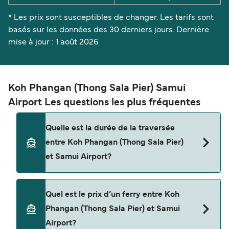
* Les prix sont susceptibles de changer. Les tarifs sont
basés sur les données des 30 derniers jours. Dernière
mise à jour : 1 août 2026.
Koh Phangan (Thong Sala Pier) Samui
Airport Les questions les plus fréquentes
Quelle est la durée de la traversée
entre Koh Phangan (Thong Sala Pier)
et Samui Airport?
La traversée en ferry de Koh Phangan (Thong Sala
Quel est le prix d’un ferry entre Koh
Pier) à Samui Airport est d'environ 1 heure. La
Phangan (Thong Sala Pier) et Samui
durée des traversées peut varier d'une saison à
Airport?
l'autre. Nous vous conseillons donc de vérifier ce