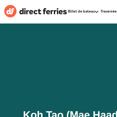
Billet de bateau
Traversée
Koh Tao (Mae Haad 