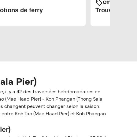
Offres et prom
otions de ferry
Trouvez les bi
la Pier)
, il y a 42 des traversées hebdomadaires en
 Tao (Mae Haad Pier) - Koh Phangan (Thong Sala
rries changent peuvent changer selon la saison.
rry entre Koh Tao (Mae Haad Pier) et Koh Phangan
ier)