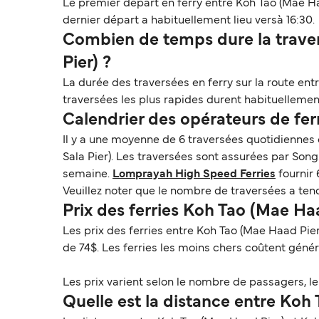
Le premier départ en ferry entre Koh Tao (Mae Ha
dernier départ a habituellement lieu versà 16:30.
Combien de temps dure la traver
Pier) ?
La durée des traversées en ferry sur la route ent
traversées les plus rapides durent habituellement
Calendrier des opérateurs de fe
Il y a une moyenne de 6 traversées quotidiennes
Sala Pier). Les traversées sont assurées par So
semaine.
Lomprayah High Speed Ferries
fournir 
Veuillez noter que le nombre de traversées a ten
Prix des ferries Koh Tao (Mae Ha
Les prix des ferries entre Koh Tao (Mae Haad Pie
de 74$. Les ferries les moins chers coûtent géné
Les prix varient selon le nombre de passagers, le t
Quelle est la distance entre Koh