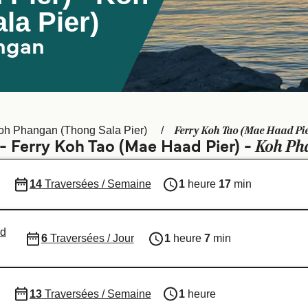
la Pier)
angan
Ferry Koh Tao (Mae Haad Pie
oh Phangan (Thong Sala Pier)
Koh Pha
 - Ferry Koh Tao (Mae Haad Pier) -
14
Traversées / Semaine
1
heure
17
min
ed
6
Traversées / Jour
1
heure
7
min
13
Traversées / Semaine
1
heure