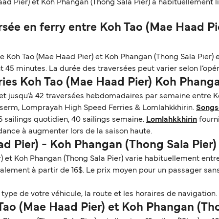
ad Pier) et Koh Phangan (Thong Sala Pier) a habituellement l
sée en ferry entre Koh Tao (Mae Haad Pi
re Koh Tao (Mae Haad Pier) et Koh Phangan (Thong Sala Pier) e
 45 minutes. La durée des traversées peut varier selon l’opér
rries Koh Tao (Mae Haad Pier) Koh Phanga
 et jusqu’à 42 traversées hebdomadaires par semaine entre 
ngserm, Lomprayah High Speed Ferries & Lomlahkkhirin.
Songs
6 sailings quotidien, 40 sailings semaine.
Lomlahkkhirin
fourni
dance à augmenter lors de la saison haute.
ad Pier) - Koh Phangan (Thong Sala Pier
r) et Koh Phangan (Thong Sala Pier) varie habituellement entr
ralement à partir de 16$. Le prix moyen pour un passager sans
ype de votre véhicule, la route et les horaires de navigation. 
 Tao (Mae Haad Pier) et Koh Phangan (Tho