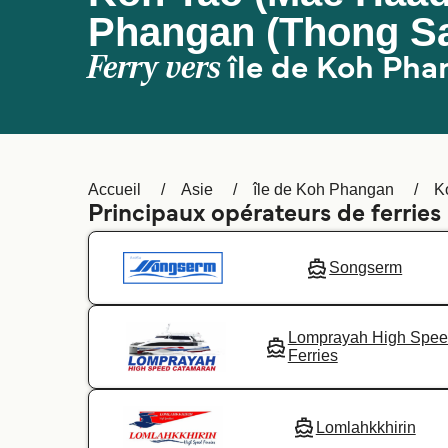
Phangan (Thong Sa
Ferry vers
île de Koh Ph
Accueil
Asie
île de Koh Phangan
K
Principaux opérateurs de ferries
Songserm
Lomprayah High Spe
Ferries
Lomlahkkhirin