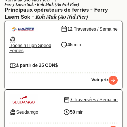
Canada
België (NL)
Ferry Laem Sok - Koh Mak (Ao Nid Pier)
Principaux opérateurs de ferries - Ferry
Ελλάδα
Polska
Koh Mak (Ao Nid Pier)
Laem Sok -
Deutschland
Schweiz (DE)
12
Traversées / Semaine
Norge
Україна
45
min
Boonsiri High Speed
Indonesia
المغرب
Ferries
à partir de 25 CDN$
Voir prix
7
Traversées / Semaine
Seudamgo
50
min