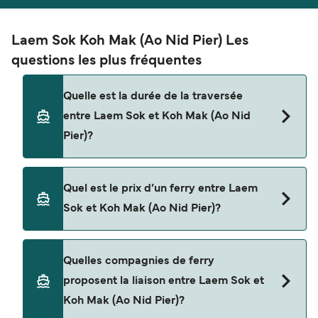
Laem Sok Koh Mak (Ao Nid Pier) Les
questions les plus fréquentes
Quelle est la durée de la traversée
entre Laem Sok et Koh Mak (Ao Nid
Pier)?
La traversée en ferry de Laem Sok à Koh Mak (Ao
Quel est le prix d’un ferry entre Laem
Nid Pier) est d'environ 45 minutes. La durée des
Sok et Koh Mak (Ao Nid Pier)?
traversées peut varier d'une saison à l'autre. Nous
vous conseillons donc de vérifier ce qu'il en est,
pour le départ de votre choix.
Le tarif d’une traversée en ferry de Laem Sok à
Quelles compagnies de ferry
Koh Mak (Ao Nid Pier) peut varier selon la saison.
proposent la liaison entre Laem Sok et
Le prix moyen de Laem Sok à Koh Mak (Ao Nid
Koh Mak (Ao Nid Pier)?
Pier) est de $97. Prix hors frais de réservation.