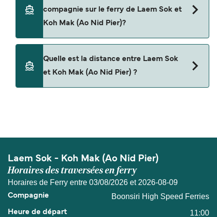
pas les voitures à bord pour les traversées en
compagnie sur le ferry de Laem Sok et
ferry entre Laem Sok et Koh Mak (Ao Nid Pier).
Koh Mak (Ao Nid Pier)?
Oui, les animaux de compagnie sont autorisés à
Quelle est la distance entre Laem Sok
bord du ferry. Vous aurez peut-être besoin d'un
et Koh Mak (Ao Nid Pier) ?
passeport pour animaux et d'autres documents.
Vous pouvez actuellement emmener des
animaux à bord des ferries avec
La distance entre Laem Sok et Koh Mak (Ao Nid
Pier) est de 7 miles nautiques.
Boonsiri High Speed Ferries
Laem Sok - Koh Mak (Ao Nid Pier)
Horaires des traversées en ferry
Horaires de Ferry entre 03/08/2026 et 2026-08-09
Boonsiri High Speed Ferries
11:00