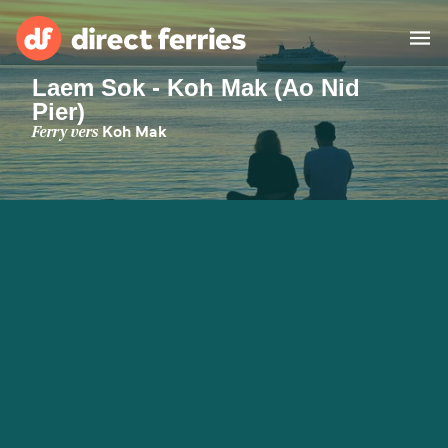
Laem Sok - Koh Mak (Ao Nid
Pier)
Compagnies de ferry
Ferry vers
Koh Mak
Pays
Billet de bateau
Traversées et ports
Hébergement
Ferries
Canada (FR)
Mon Compte
Suisse (FR)
France
Service Client
Belgique (FR)
Maroc (FR)