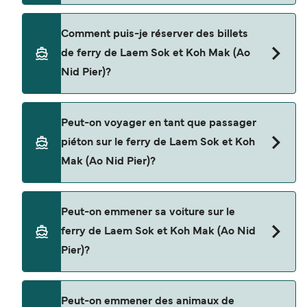
Cette traversée en ferry est opérée par Boonsiri
Comment puis-je réserver des billets
High Speed Ferries.
de ferry de Laem Sok et Koh Mak (Ao
Nid Pier)?
Réservez des ferries de Laem Sok à Koh Mak (Ao
Peut-on voyager en tant que passager
Nid Pier) en utilisant notre moteur de recherche
piéton sur le ferry de Laem Sok et Koh
et consultez notre page d'offres pour consulter
Mak (Ao Nid Pier)?
les dernières promotions disponibles.
Oui, vous pouvez voyager en tant que passager
Peut-on emmener sa voiture sur le
piéton de Laem Sok à Koh Mak (Ao Nid Pier) avec
ferry de Laem Sok et Koh Mak (Ao Nid
Boonsiri High Speed Ferries
Pier)?
Non, les opérateurs n’acceptent actuellement
Peut-on emmener des animaux de