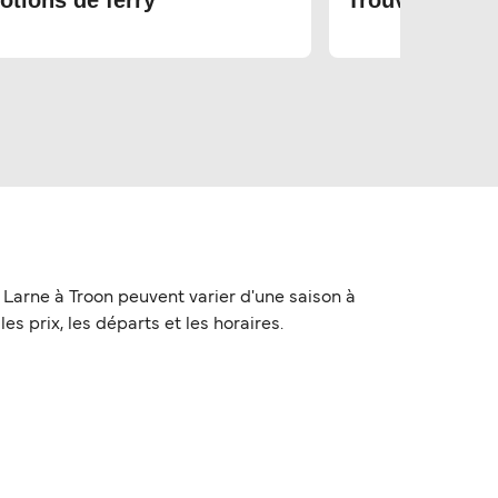
otions de ferry
Trouvez les bi
 Larne à Troon peuvent varier d'une saison à
es prix, les départs et les horaires.