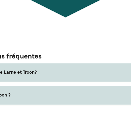
us fréquentes
re Larne et Troon?
Veuillez consulter notre Deal Finder pour des itinéraires altern
roon ?
les nautiques.