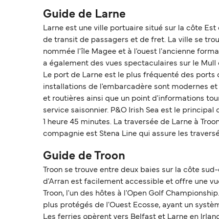
Guide de Larne
Larne est une ville portuaire situé sur la côte E
de transit de passagers et de fret. La ville se tro
nommée l'île Magee et à l'ouest l'ancienne format
a également des vues spectaculaires sur le Mull of
Le port de Larne est le plus fréquenté des ports d
installations de l'embarcadère sont modernes et 
et routières ainsi que un point d'informations to
service saisonnier. P&O Irish Sea est le principa
1 heure 45 minutes. La traversée de Larne à Troon
compagnie est Stena Line qui assure les travers
Guide de Troon
Troon se trouve entre deux baies sur la côte sud-ou
d'Arran est facilement accessible et offre une vu
Troon, l'un des hôtes à l'Open Golf Championship.
plus protégés de l'Ouest Ecosse, ayant un système
Les ferries opèrent vers Belfast et Larne en Irla