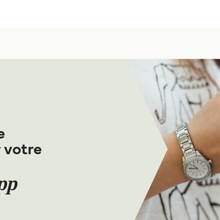
e
 votre
App