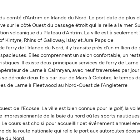
st du comté d'Antrim en Irlande du Nord. Le port date de plus d
uve sur le côté Ouest du passage étroit qui la relie à la mer. 
ion volcanique du Plateau d'Antrim. La ville est à seulement 2
 Kintyre, Rhins of Galloway, Islay et Jura Paps de.
e ferry de l'Irlande du Nord, il y transite près d'un million d
spacieuses. Elles comprennent un salon confortable, un resta
uristiques. Il existe deux principaux services de ferry de Lar
l opérateur de Larne à Cairnryan, avec neuf traversées par jou
 se déroule deux fois par jour de Mars à Octobre, le temps de 
ées de Larne à Fleetwood au Nord-Ouest de l'Angleterre.
est de l'Ecosse. La ville est bien connue pour le golf, la voile 
e impressionnante de la baie du nord où les sports nautiques 
 Le cours est choisi pour accueillir cet événement annuel envi
 de la route nationale qui relie le port aux autoroutes écossa
nde du Nord.