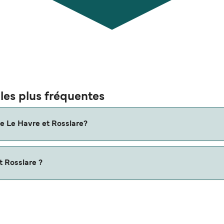
les plus fréquentes
re Le Havre et Rosslare?
Veuillez consulter notre Deal Finder pour des itinéraires altern
t Rosslare ?
e 0 miles nautiques.