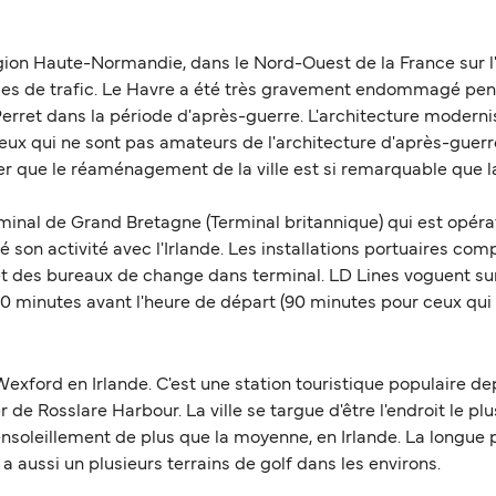
égion Haute-Normandie, dans le Nord-Ouest de la France sur l'e
mes de trafic. Le Havre a été très gravement endommagé pend
erret dans la période d'après-guerre. L'architecture moderni
ceux qui ne sont pas amateurs de l'architecture d'après-guerr
ter que le réaménagement de la ville est si remarquable que l
rminal de Grand Bretagne (Terminal britannique) qui est opérat
sé son activité avec l'Irlande. Les installations portuaires co
et des bureaux de change dans terminal. LD Lines voguent su
60 minutes avant l'heure de départ (90 minutes pour ceux qu
Wexford en Irlande. C'est une station touristique populaire d
r de Rosslare Harbour. La ville se targue d'être l'endroit le plus
soleillement de plus que la moyenne, en Irlande. La longue pl
 a aussi un plusieurs terrains de golf dans les environs.