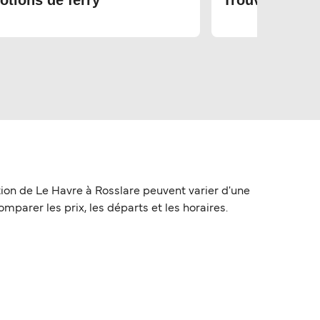
otions de ferry
Trouvez les bi
tion de Le Havre à Rosslare peuvent varier d'une
omparer les prix, les départs et les horaires.