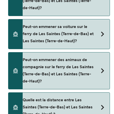
(Terre-de-Bas) et Les Saintes (Terre-
page d'offres pour consulter les dernières
de-Haut)?
promotions disponibles.
Oui, vous pouvez voyager en tant que passager
Peut-on emmener sa voiture sur le
piéton de Les Saintes (Terre-de-Bas) à Les
ferry de Les Saintes (Terre-de-Bas) et
Saintes (Terre-de-Haut) avec
Les Saintes (Terre-de-Haut)?
FRS Alizes
Non, les opérateurs n’acceptent actuellement
Peut-on emmener des animaux de
pas les voitures à bord pour les traversées en
compagnie sur le ferry de Les Saintes
ferry entre Les Saintes (Terre-de-Bas) et Les
(Terre-de-Bas) et Les Saintes (Terre-
Saintes (Terre-de-Haut).
de-Haut)?
Les animaux de compagnie ne sont actuellement
Quelle est la distance entre Les
pas autorisés à bord pour les traversées entre
Saintes (Terre-de-Bas) et Les Saintes
Les Saintes (Terre-de-Bas) et Les Saintes (Terre-