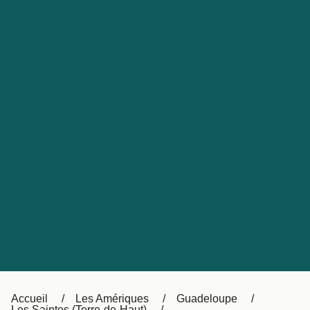
United States
Россия
Portugal
Catalan
대한민국
Suomi
Slovensko
Nederland
Česká republika
Australia
España
New Zealand
日本
Sverige
Ireland
Danmark
中国
Türkiye
العربية
UK
Österreich (DE)
Italia
Accueil
Les Amériques
Guadeloupe
Les Saintes (Terre-de-Haut)