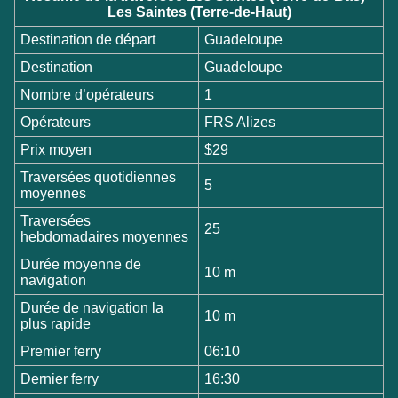
Les Saintes (Terre-de-Haut)
Destination de départ
Guadeloupe
Destination
Guadeloupe
Nombre d’opérateurs
1
Opérateurs
FRS Alizes
Prix moyen
$29
Traversées quotidiennes
5
moyennes
Traversées
25
hebdomadaires moyennes
Durée moyenne de
10 m
navigation
Durée de navigation la
10 m
plus rapide
Premier ferry
06:10
Dernier ferry
16:30