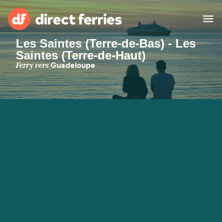
Les Saintes (Terre-de-Bas) - Les
Saintes (Terre-de-Haut)
Compagnies de ferry
Ferry vers
Guadeloupe
Pays
Billet de bateau
Traversées et ports
Hébergement
Ferries
Canada (FR)
Mon Compte
Suisse (FR)
France
Service Client
Belgique (FR)
Maroc (FR)