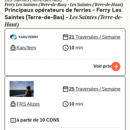
Canada
België (NL)
Ferry Les Saintes (Terre-de-Bas) - Les Saintes (Terre-de-Haut)
Principaux opérateurs de ferries - Ferry Les
Ελλάδα
Polska
Les Saintes (Terre-de-
Saintes (Terre-de-Bas) -
Haut)
Deutschland
Schweiz (DE)
Norge
Україна
21
Traversées / Semaine
Karu'ferry
10
min
Indonesia
المغرب
Voir prix
25
Traversées / Semaine
FRS Alizes
10
min
à partir de 10 CDN$