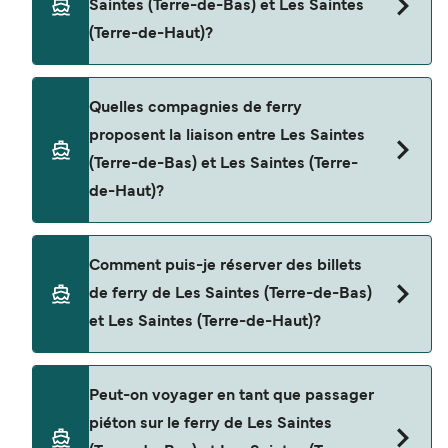
Saintes (Terre-de-Bas) et Les Saintes
minutes. La durée des traversées peut varier
(Terre-de-Haut)?
d'une saison à l'autre. Nous vous conseillons donc
de vérifier ce qu'il en est, pour le départ de votre
choix.
Le tarif d’une traversée en ferry de Les Saintes
Quelles compagnies de ferry
(Terre-de-Bas) à Les Saintes (Terre-de-Haut) peut
proposent la liaison entre Les Saintes
varier selon la saison. Le prix moyen de Les
(Terre-de-Bas) et Les Saintes (Terre-
Saintes (Terre-de-Bas) à Les Saintes (Terre-de-
de-Haut)?
Haut) est de $29. Prix hors frais de réservation.
Cette traversée en ferry est opérée par FRS
Comment puis-je réserver des billets
Alizes.
de ferry de Les Saintes (Terre-de-Bas)
et Les Saintes (Terre-de-Haut)?
Réservez des ferries de Les Saintes (Terre-de-
Peut-on voyager en tant que passager
Bas) à Les Saintes (Terre-de-Haut) en utilisant
piéton sur le ferry de Les Saintes
notre moteur de recherche et consultez notre