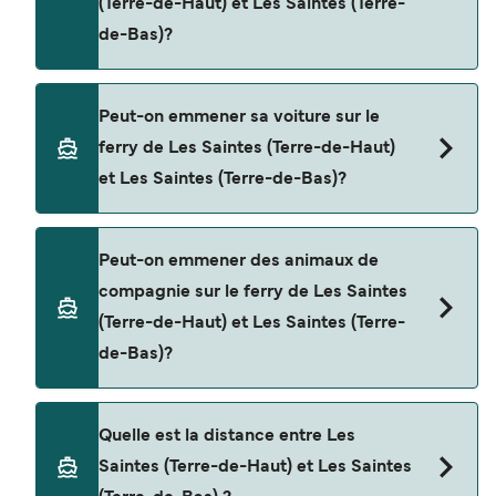
(Terre-de-Haut) et Les Saintes (Terre-
page d'offres pour consulter les dernières
de-Bas)?
promotions disponibles.
Oui, vous pouvez voyager en tant que passager
Peut-on emmener sa voiture sur le
piéton de Les Saintes (Terre-de-Haut) à Les
ferry de Les Saintes (Terre-de-Haut)
Saintes (Terre-de-Bas) avec
et Les Saintes (Terre-de-Bas)?
FRS Alizes
Non, les opérateurs n’acceptent actuellement
Peut-on emmener des animaux de
pas les voitures à bord pour les traversées en
compagnie sur le ferry de Les Saintes
ferry entre Les Saintes (Terre-de-Haut) et Les
(Terre-de-Haut) et Les Saintes (Terre-
Saintes (Terre-de-Bas).
de-Bas)?
Les animaux de compagnie ne sont actuellement
Quelle est la distance entre Les
pas autorisés à bord pour les traversées entre
Saintes (Terre-de-Haut) et Les Saintes
Les Saintes (Terre-de-Haut) et Les Saintes (Terre-