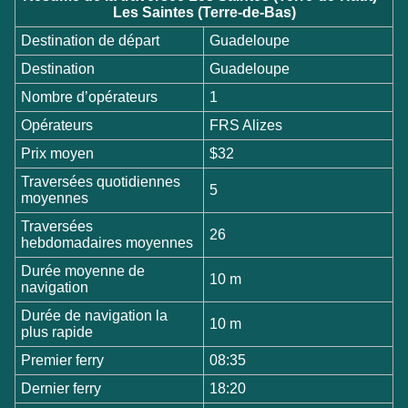
Les Saintes (Terre-de-Bas)
Destination de départ
Guadeloupe
Destination
Guadeloupe
Nombre d’opérateurs
1
Opérateurs
FRS Alizes
Prix moyen
$32
Traversées quotidiennes
5
moyennes
Traversées
26
hebdomadaires moyennes
Durée moyenne de
10 m
navigation
Durée de navigation la
10 m
plus rapide
Premier ferry
08:35
Dernier ferry
18:20