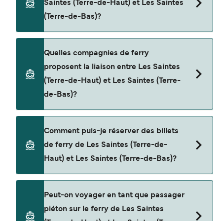
Saintes (Terre-de-Haut) et Les Saintes
minutes. La durée des traversées peut varier
(Terre-de-Bas)?
d'une saison à l'autre. Nous vous conseillons donc
de vérifier ce qu'il en est, pour le départ de votre
choix.
Le tarif d’une traversée en ferry de Les Saintes
Quelles compagnies de ferry
(Terre-de-Haut) à Les Saintes (Terre-de-Bas) peut
proposent la liaison entre Les Saintes
varier selon la saison. Le prix moyen de Les
(Terre-de-Haut) et Les Saintes (Terre-
Saintes (Terre-de-Haut) à Les Saintes (Terre-de-
de-Bas)?
Bas) est de $32. Prix hors frais de réservation.
Cette traversée en ferry est opérée par FRS
Comment puis-je réserver des billets
Alizes.
de ferry de Les Saintes (Terre-de-
Haut) et Les Saintes (Terre-de-Bas)?
Réservez des ferries de Les Saintes (Terre-de-
Peut-on voyager en tant que passager
Haut) à Les Saintes (Terre-de-Bas) en utilisant
piéton sur le ferry de Les Saintes
notre moteur de recherche et consultez notre