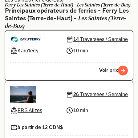
Canada
België (NL)
Ferry Les Saintes (Terre-de-Haut) - Les Saintes (Terre-de-Bas)
Principaux opérateurs de ferries - Ferry Les
Ελλάδα
Polska
Les Saintes (Terre-
Saintes (Terre-de-Haut) -
de-Bas)
Deutschland
Schweiz (DE)
Norge
Україна
14
Traversées / Semaine
Karu'ferry
10
min
Indonesia
المغرب
Voir prix
26
Traversées / Semaine
FRS Alizes
10
min
à partir de 12 CDN$