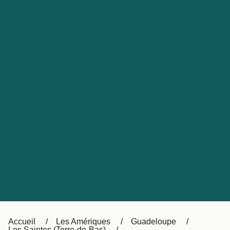
United States
Россия
Portugal
Catalan
대한민국
Suomi
Slovensko
Nederland
Česká republika
Australia
España
New Zealand
日本
Sverige
Ireland
Danmark
中国
Türkiye
العربية
UK
Österreich (DE)
Italia
Accueil
Les Amériques
Guadeloupe
Les Saintes (Terre-de-Bas)