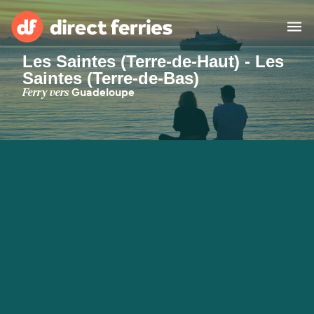
Les Saintes (Terre-de-Haut) - Les
Saintes (Terre-de-Bas)
Compagnies de ferry
Ferry vers
Guadeloupe
Pays
Billet de bateau
Traversées et ports
Hébergement
Ferries
Canada (FR)
Mon Compte
Suisse (FR)
France
Service Client
Belgique (FR)
Maroc (FR)