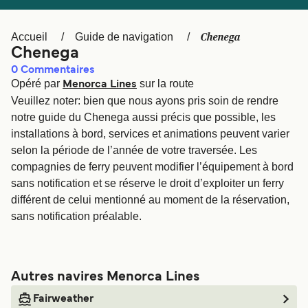
Canada
België (NL)
Ελλάδα
Polska
Chenega
Accueil
Guide de navigation
Chenega
Deutschland
Schweiz (DE)
0
Commentaires
Opéré par
sur la route
Norge
Україна
Menorca Lines
Veuillez noter: bien que nous ayons pris soin de rendre
Indonesia
المغرب
notre guide du Chenega aussi précis que possible, les
installations à bord, services et animations peuvent varier
selon la période de l’année de votre traversée. Les
compagnies de ferry peuvent modifier l’équipement à bord
sans notification et se réserve le droit d’exploiter un ferry
différent de celui mentionné au moment de la réservation,
sans notification préalable.
Autres navires Menorca Lines
Fairweather