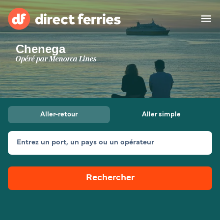
Chenega
Compagnies de ferry
Opéré par
Menorca Lines
Pays
Billet de bateau
Aller-retour
Aller simple
Traversées et ports
Hébergement
Ferries
Entrez un port, un pays ou un opérateur
Canada (FR)
Rechercher
Mon Compte
Suisse (FR)
France
Service Client
Belgique (FR)
Maroc (FR)